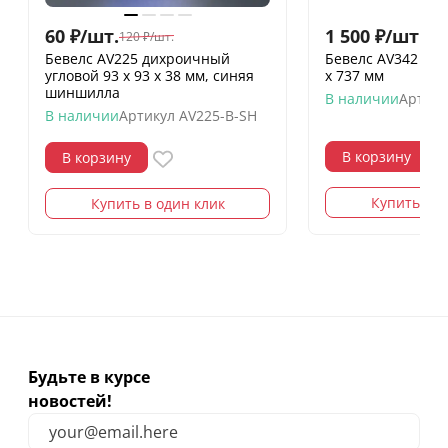
60
₽
/
шт.
1 500
₽
/
шт.
120
₽
/
шт.
Бевелс AV225 дихроичный
Бевелс AV342 (23
угловой 93 х 93 х 38 мм, синяя
х 737 мм
шиншилла
В наличии
Артику
В наличии
Артикул
AV225-B-SH
В корзину
В корзину
Купить в о
Купить в один клик
Будьте в курсе
новостей!