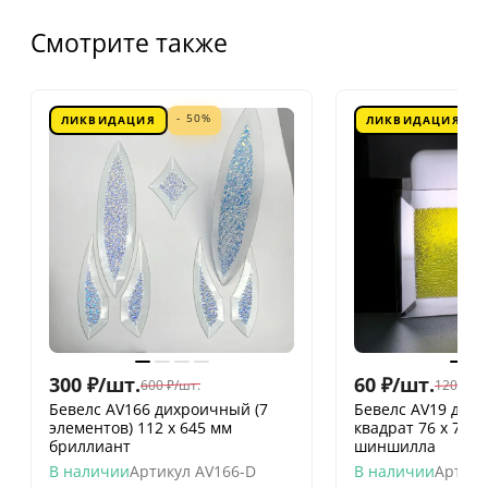
Смотрите также
- 50%
ЛИКВИДАЦИЯ
ЛИКВИДАЦИЯ
300
₽
/
шт.
60
₽
/
шт.
600
₽
/
шт.
120
₽
/
шт
Бевелс AV166 дихроичный (7
Бевелс AV19 дих
элементов) 112 х 645 мм
квадрат 76 х 76 
бриллиант
шиншилла
В наличии
Артикул
AV166-D
В наличии
Артику