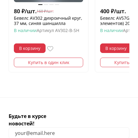
80
₽
/
шт.
400
₽
/
шт.
160
₽
/
шт.
Бевелс AV302 дихроичный круг,
Бевелс AV57G две
37 мм, синяя шиншилла
элементов) 203 х
В наличии
Артикул
AV302-B-SH
В наличии
Артику
В корзину
В корзину
Купить в один клик
Купить в о
Будьте в курсе
новостей!