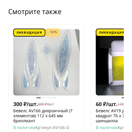
Смотрите также
- 50%
ЛИКВИДАЦИЯ
ЛИКВИДАЦИЯ
300
₽
/
шт.
60
₽
/
шт.
600
₽
/
шт.
120
₽
/
шт
Бевелс AV166 дихроичный (7
Бевелс AV19 дих
элементов) 112 х 645 мм
квадрат 76 х 76 
бриллиант
шиншилла
В наличии
Артикул
AV166-D
В наличии
Артику