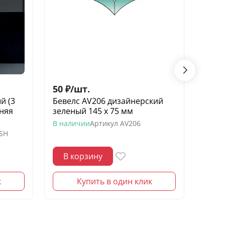
50
₽
/
шт.
400
й (3
Бевелс AV206 дизайнерский
Беве
иняя
зеленый 145 х 75 мм
элеме
В наличии
Артикул
AV206
В нал
-SH
В корзину
В 
к
Купить в один клик