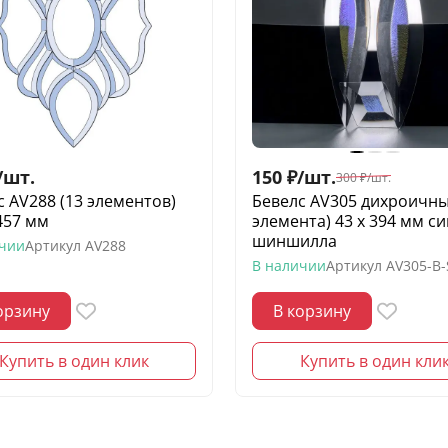
/
шт.
150
₽
/
шт.
300
₽
/
шт.
с AV288 (13 элементов)
Бевелс AV305 дихроичны
457 мм
элемента) 43 х 394 мм с
шиншилла
ичии
Артикул
AV288
В наличии
Артикул
AV305-B
орзину
В корзину
Купить в один клик
Купить в один кли