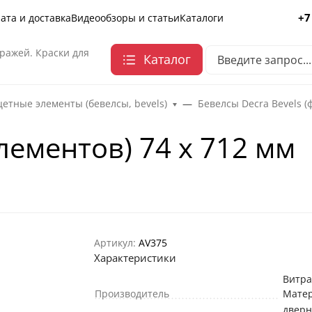
+7
ата и доставка
Видеообзоры и статьи
Каталоги
ражей. Краски для
Каталог
етные элементы (бевелсы, bevels)
Бевелсы Decra Bevels (
лементов) 74 х 712 мм
Артикул:
AV375
Характеристики
Витр
Производитель
Мате
двер