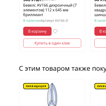
Бевелс AV166 дихроичный (7
Бевел
элементов) 112 х 645 мм
квадр
бриллиант
шинш
В наличии
Артикул
AV166-D
В нал
В корзину
В к
Купить в один клик
С этим товаром также пок
ЛИКВИДАЦИЯ
ЛИКВ