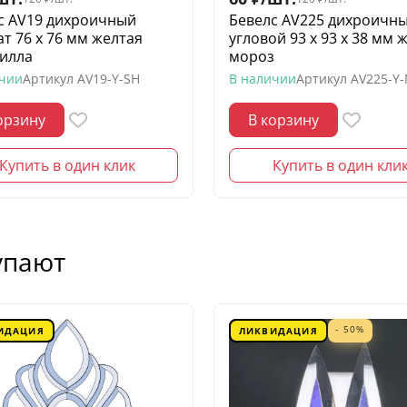
с AV19 дихроичный
Бевелс AV225 дихроичн
ат 76 х 76 мм желтая
угловой 93 х 93 х 38 мм 
илла
мороз
ичии
Артикул
AV19-Y-SH
В наличии
Артикул
AV225-Y
орзину
В корзину
Купить в один клик
Купить в один кли
упают
- 50%
ИДАЦИЯ
ЛИКВИДАЦИЯ