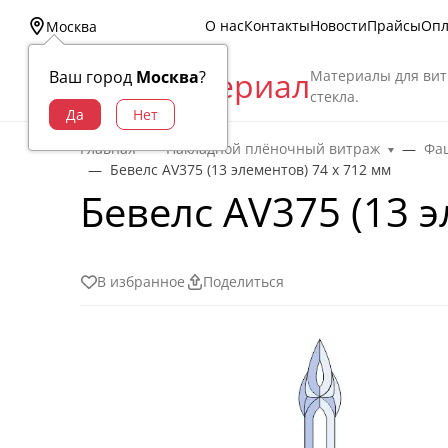
О нас
Контакты
Новости
Прайсы
Опл
Москва
Витраж Материал
Материалы для вит
Ваш город
Москва
?
стекла.
Главная
Накладной плёночный витраж
Фац
Бевелс AV375 (13 элементов) 74 х 712 мм
Бевелс AV375 (13 э
В избранное
Поделиться