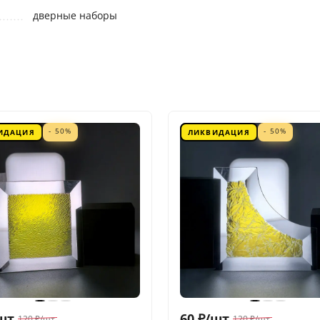
дверные наборы
- 50%
- 50%
ИДАЦИЯ
ЛИКВИДАЦИЯ
шт.
60
₽
/
шт.
120
₽
/
шт.
120
₽
/
шт.