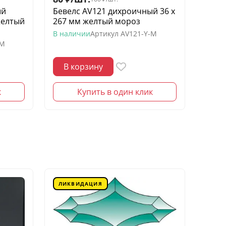
ый
Бевелс AV121 дихроичный 36 х
Беве
желтый
267 мм желтый мороз
квадр
моро
В наличии
Артикул
AV121-Y-M
-M
В нал
В корзину
В 
к
Купить в один клик
ЛИКВИДАЦИЯ
ЛИК