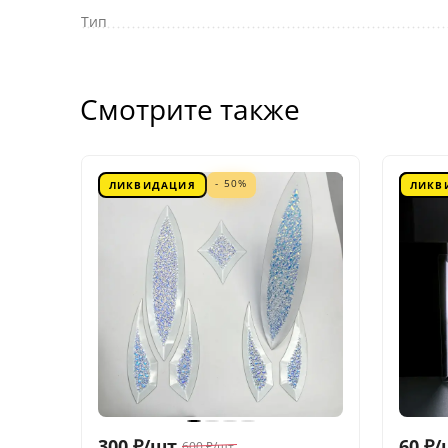
Тип
Смотрите также
- 50%
ЛИКВИДАЦИЯ
ЛИКВ
300
₽
/
шт.
60
₽
/
600
₽
/
шт.