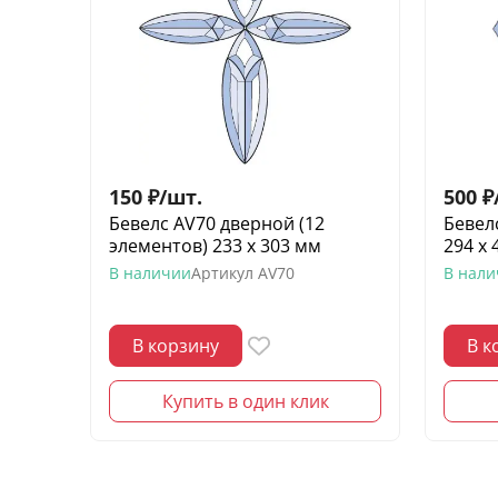
150
₽
/
шт.
500
₽
Бевелс AV70 дверной (12
Бевел
элементов) 233 х 303 мм
294 х 
В наличии
Артикул
AV70
В нал
В корзину
В к
Купить в один клик