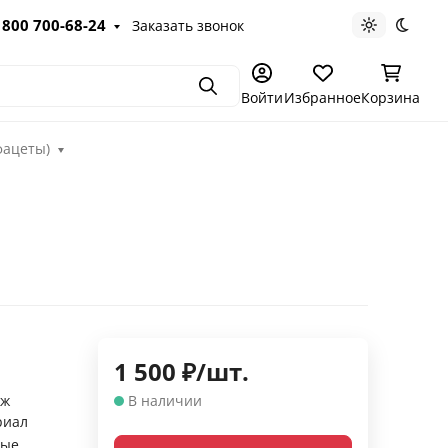
 800 700-68-24
Заказать звонок
Светлая те
Темна
Поиск
Войти
Избранное
Корзина
фацеты)
1 500
₽
/
шт.
аж
В наличии
риал
ные