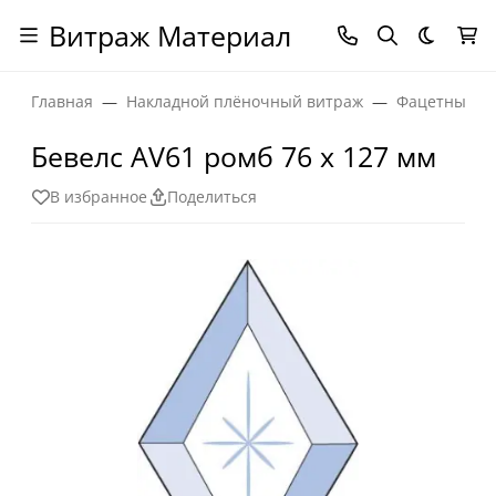
Витраж Материал
Темная
Главная
Накладной плёночный витраж
Фацетные эл
Бевелс AV61 ромб 76 х 127 мм
В избранное
Поделиться