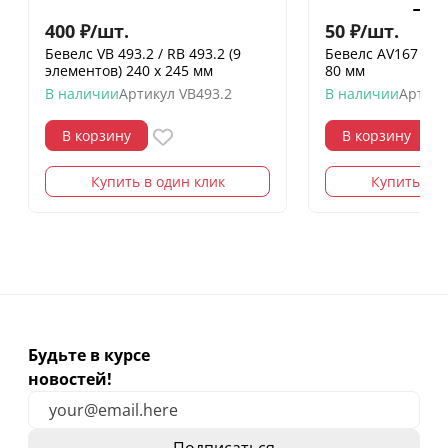
400
₽
/
шт.
50
₽
/
шт.
Бевелс VB 493.2 / RB 493.2 (9
Бевелс AV167 gold
элементов) 240 х 245 мм
80 мм
В наличии
Артикул
VB493.2
В наличии
Артику
В корзину
В корзину
Купить в один клик
Купить в о
Будьте в курсе
новостей!