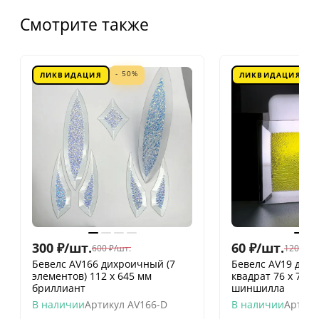
Смотрите также
- 50%
ЛИКВИДАЦИЯ
ЛИКВИДАЦИЯ
300
₽
/
шт.
60
₽
/
шт.
600
₽
/
шт.
120
₽
/
шт
Бевелс AV166 дихроичный (7
Бевелс AV19 дих
элементов) 112 х 645 мм
квадрат 76 х 76 
бриллиант
шиншилла
В наличии
Артикул
AV166-D
В наличии
Артику