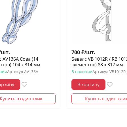
/
шт.
700
₽
/
шт.
с AV136A Сова (14
Бевелс VB 1012R / RB 101
нтов) 104 х 314 мм
элементов) 88 х 317 мм
ичии
Артикул
AV136A
В наличии
Артикул
VB1012R
орзину
В корзину
Купить в один клик
Купить в один кли