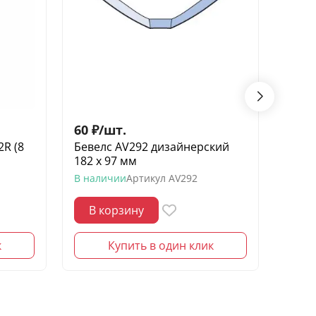
60
₽
/
шт.
400
2R (8
Бевелс AV292 дизайнерский
Беве
182 х 97 мм
элеме
В наличии
Артикул
AV292
В нал
В корзину
В 
к
Купить в один клик