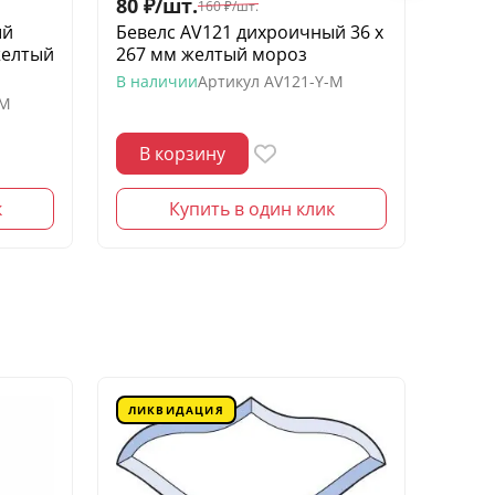
80
₽
/
шт.
60
₽
/
160
₽
/
шт.
ый
Бевелс AV121 дихроичный 36 х
Беве
желтый
267 мм желтый мороз
квадр
моро
В наличии
Артикул
AV121-Y-M
-M
В нал
В корзину
В 
к
Купить в один клик
ЛИКВИДАЦИЯ
ЛИК