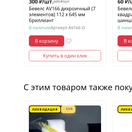
300
₽
/
шт.
60
₽
/
600
₽
/
шт.
Бевелс AV166 дихроичный (7
Бевел
элементов) 112 х 645 мм
квадр
бриллиант
шинш
В наличии
Артикул
AV166-D
В нал
В корзину
В к
Купить в один клик
С этим товаром также пок
- 50%
ЛИКВИДАЦИЯ
ЛИКВ