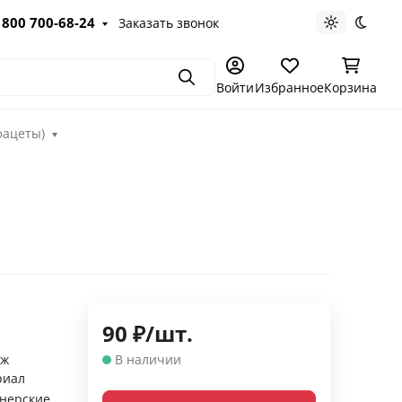
 800 700-68-24
Заказать звонок
Светлая те
Темна
Поиск
Войти
Избранное
Корзина
фацеты)
90
₽
/
шт.
аж
В наличии
риал
нерские