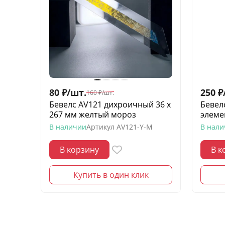
80
₽
/
шт.
250
₽
160
₽
/
шт.
Бевелс AV121 дихроичный 36 х
Бевел
267 мм желтый мороз
элеме
В наличии
Артикул
AV121-Y-M
В нал
В корзину
В к
Купить в один клик