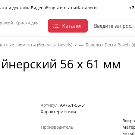
+7
ата и доставка
Видеообзоры и статьи
Каталоги
ражей. Краски для
Каталог
етные элементы (бевелсы, bevels)
Бевелсы Decra Bevels (
айнерский 56 х 61 мм
Артикул:
AV76.1-56-61
Характеристики
Витр
Производитель
Мате
дизай