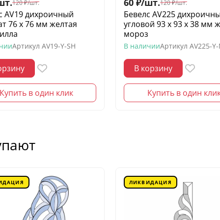
шт.
60
₽
/
шт.
120
₽
/
шт.
120
₽
/
шт.
с AV19 дихроичный
Бевелс AV225 дихроичн
ат 76 х 76 мм желтая
угловой 93 х 93 х 38 мм 
илла
мороз
ичии
Артикул
AV19-Y-SH
В наличии
Артикул
AV225-Y
орзину
В корзину
Купить в один клик
Купить в один кли
упают
ИДАЦИЯ
ЛИКВИДАЦИЯ