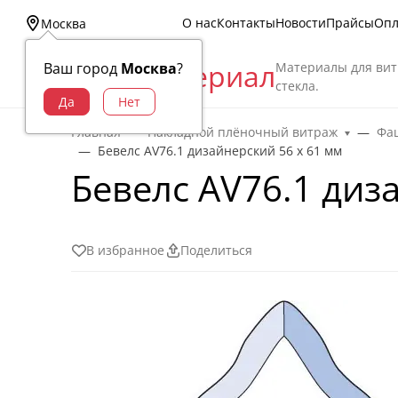
О нас
Контакты
Новости
Прайсы
Опл
Москва
Витраж Материал
Материалы для вит
Ваш город
Москва
?
стекла.
Главная
Накладной плёночный витраж
Фац
Бевелс AV76.1 дизайнерский 56 х 61 мм
Бевелс AV76.1 диз
В избранное
Поделиться