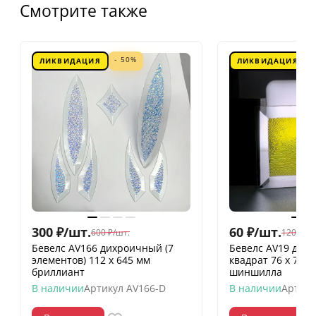
Смотрите также
- 50%
ЛИКВИДАЦИЯ
ЛИКВИДАЦИЯ
300
₽
/
шт.
60
₽
/
шт.
600
₽
/
шт.
120
₽
/
шт
Бевелс AV166 дихроичный (7
Бевелс AV19 дих
элементов) 112 х 645 мм
квадрат 76 х 76 
бриллиант
шиншилла
В наличии
Артикул
AV166-D
В наличии
Артику