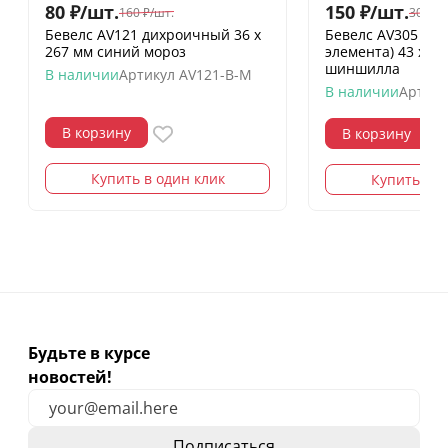
80
₽
/
шт.
150
₽
/
шт.
160
₽
/
шт.
300
₽
/
Бевелс AV121 дихроичный 36 х
Бевелс AV305 ди
267 мм синий мороз
элемента) 43 х 3
шиншилла
В наличии
Артикул
AV121-B-M
В наличии
Артику
В корзину
В корзину
Купить в один клик
Купить в о
Будьте в курсе
новостей!