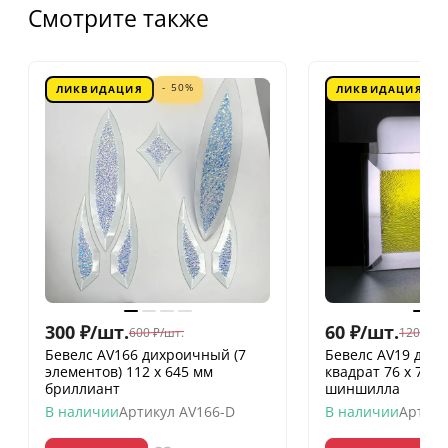
Смотрите также
- 50%
ЛИКВИДАЦИЯ
ЛИКВИДАЦИЯ
300
₽
/
шт.
60
₽
/
шт.
600
₽
/
шт.
120
₽
/
шт
Бевелс AV166 дихроичный (7
Бевелс AV19 дих
элементов) 112 х 645 мм
квадрат 76 х 76 
бриллиант
шиншилла
В наличии
Артикул
AV166-D
В наличии
Артику