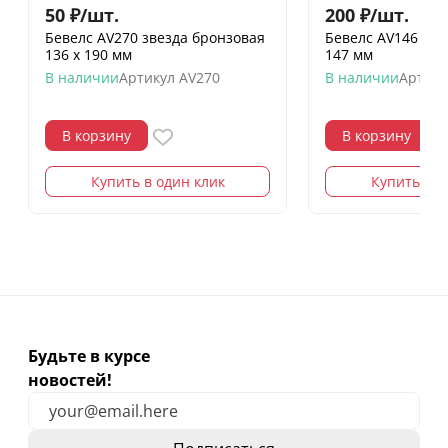
50
₽
/
шт.
200
₽
/
шт.
Бевелс AV270 звезда бронзовая
Бевелс AV146 (4 э
136 х 190 мм
147 мм
В наличии
Артикул
AV270
В наличии
Артику
В корзину
В корзину
Купить в один клик
Купить в о
Будьте в курсе
новостей!