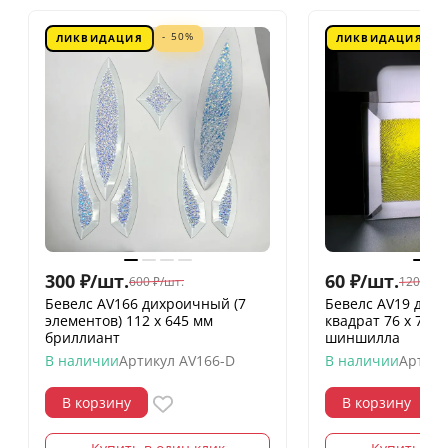
- 50%
ЛИКВИДАЦИЯ
ЛИКВИДАЦИЯ
300
₽
/
шт.
60
₽
/
шт.
600
₽
/
шт.
120
₽
/
шт
Бевелс AV166 дихроичный (7
Бевелс AV19 дих
элементов) 112 х 645 мм
квадрат 76 х 76 
бриллиант
шиншилла
В наличии
Артикул
AV166-D
В наличии
Артику
В корзину
В корзину