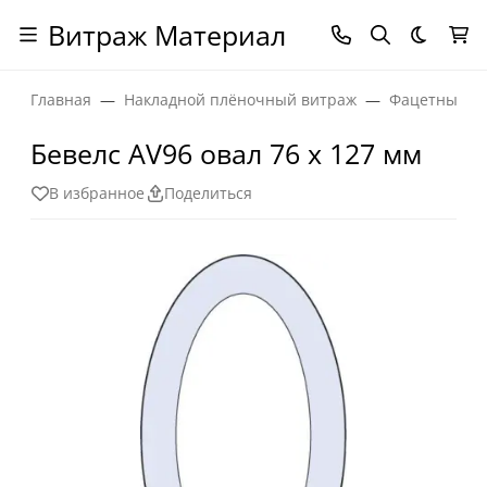
Витраж Материал
Темная
Главная
Накладной плёночный витраж
Фацетные эл
Бевелс AV96 овал 76 х 127 мм
В избранное
Поделиться