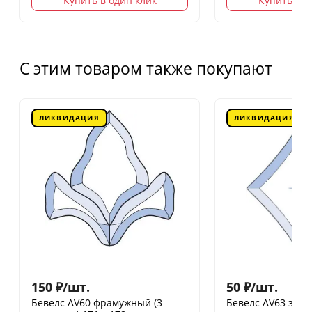
Купить в один клик
Купить в о
С этим товаром также покупают
ЛИКВИДАЦИЯ
ЛИКВИДАЦИЯ
150
₽
/
шт.
50
₽
/
шт.
Бевелс AV60 фрамужный (3
Бевелс AV63 звезд