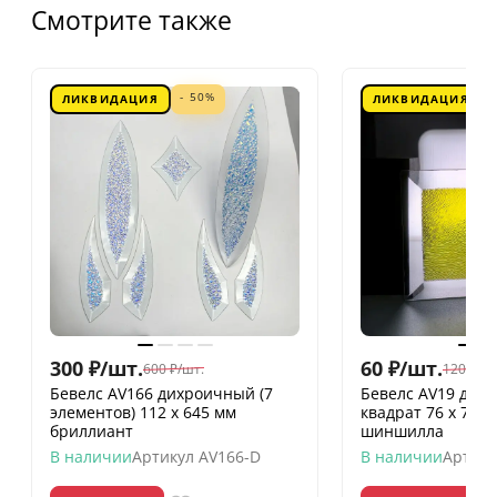
Смотрите также
- 50%
ЛИКВИДАЦИЯ
ЛИКВИДАЦИЯ
300
₽
/
шт.
60
₽
/
шт.
600
₽
/
шт.
120
₽
/
шт
Бевелс AV166 дихроичный (7
Бевелс AV19 дих
элементов) 112 х 645 мм
квадрат 76 х 76 
бриллиант
шиншилла
В наличии
Артикул
AV166-D
В наличии
Артику