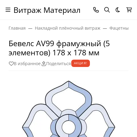
Витраж Материал
Темная
Главная
Накладной плёночный витраж
Фацетные эл
Бевелс AV99 фрамужный (5
элементов) 178 х 178 мм
В избранное
Поделиться
АКЦИЯ!