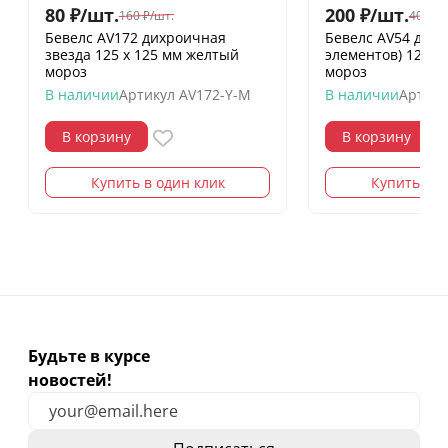
80
₽
/
шт.
200
₽
/
шт.
160
₽
/
шт.
400
₽
/
Бевелс AV172 дихроичная
Бевелс AV54 дих
звезда 125 х 125 мм желтый
элементов) 126 х
мороз
мороз
В наличии
Артикул
AV172-Y-M
В наличии
Артику
В корзину
В корзину
Купить в один клик
Купить в о
Будьте в курсе
новостей!