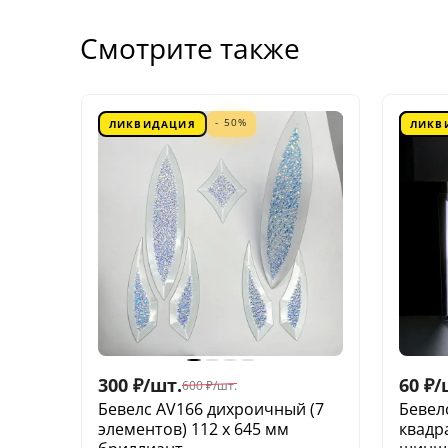
Смотрите также
- 50%
ЛИКВИДАЦИЯ
ЛИКВ
300
₽
/
шт.
60
₽
/
600
₽
/
шт.
Бевелс AV166 дихроичный (7
Бевел
элементов) 112 х 645 мм
квадр