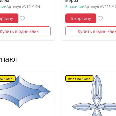
илла
мороз
ичии
Артикул
AV19-Y-SH
В наличии
Артикул
AV225-Y
орзину
В корзину
Купить в один клик
Купить в один кли
упают
ИДАЦИЯ
ЛИКВИДАЦИЯ