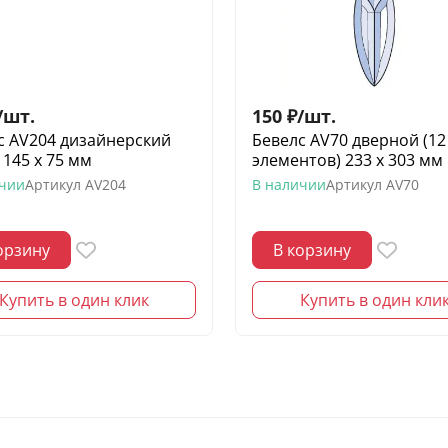
/
шт.
150
₽
/
шт.
с AV204 дизайнерский
Бевелс AV70 дверной (12
 145 х 75 мм
элементов) 233 х 303 мм
ичии
Артикул
AV204
В наличии
Артикул
AV70
орзину
В корзину
Купить в один клик
Купить в один кли