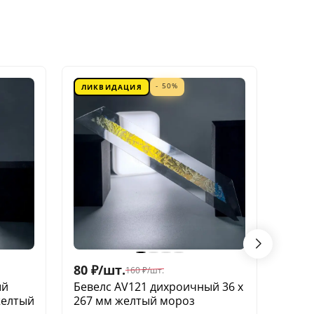
- 50%
ЛИКВИДАЦИЯ
ЛИК
80
₽
/
шт.
60
₽
/
160
₽
/
шт.
ый
Бевелс AV121 дихроичный 36 х
Беве
желтый
267 мм желтый мороз
квадр