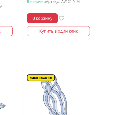
моро
В наличии
Артикул
AV121-Y-M
-M
В нал
В корзину
В 
к
Купить в один клик
ЛИКВИДАЦИЯ
ЛИК