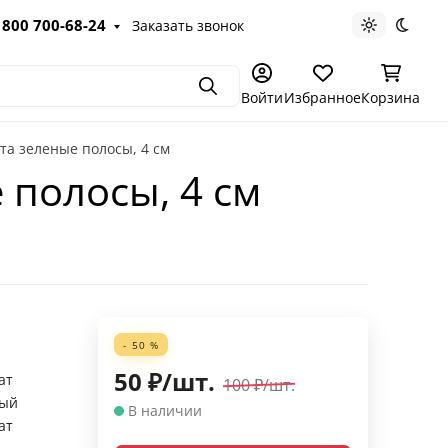
 800 700-68-24
Заказать звонок
Светлая те
Темна
Поиск
Войти
Избранное
Корзина
та зеленые полосы, 4 см
 полосы, 4 см
- 50 %
50
₽
/
шт.
ат
100
₽
/
шт.
ный
В наличии
ат