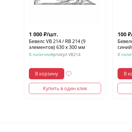
1 000
₽
/
шт.
100
₽
Бевелс VB 214 / RB 214 (9
Бевел
элементов) 630 х 300 мм
синий
В наличии
Артикул
VB214
В нал
В корзину
В к
Купить в один клик