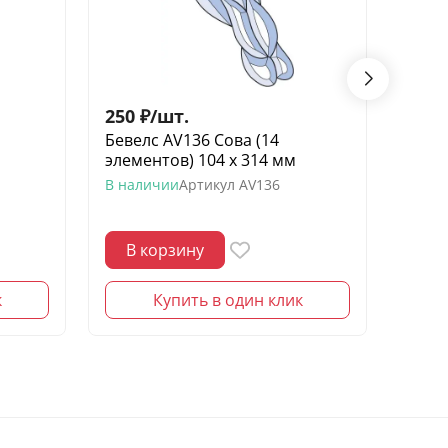
250
₽
/
шт.
150
Бевелс AV136 Сова (14
Беве
элементов) 104 х 314 мм
элем
моро
В наличии
Артикул
AV136
В нал
В корзину
В 
к
Купить в один клик