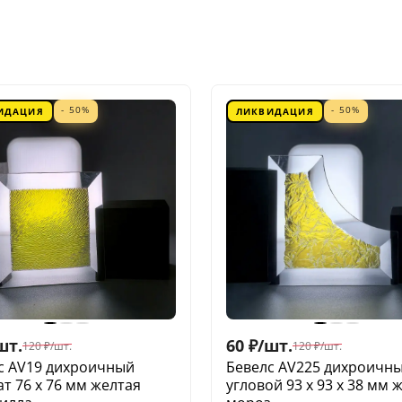
- 50%
- 50%
ИДАЦИЯ
ЛИКВИДАЦИЯ
шт.
60
₽
/
шт.
120
₽
/
шт.
120
₽
/
шт.
с AV19 дихроичный
Бевелс AV225 дихроичн
ат 76 х 76 мм желтая
угловой 93 х 93 х 38 мм 