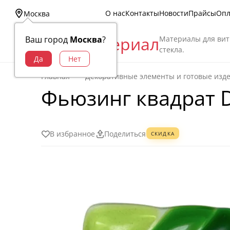
О нас
Контакты
Новости
Прайсы
Опл
Москва
Витраж Материал
Материалы для вит
Ваш город
Москва
?
стекла.
Главная
Декоративные элементы и готовые изд
Фьюзинг квадрат D
В избранное
Поделиться
СКИДКА