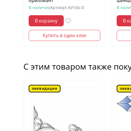
бриллиант
шинш
В наличии
Артикул
AV166-D
В нал
В корзину
В к
Купить в один клик
С этим товаром также пок
ЛИКВИДАЦИЯ
ЛИКВ