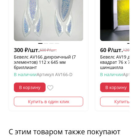
300
₽
/
шт.
60
₽
/
шт.
600
₽
/
шт.
120
₽
/
шт
Бевелс AV166 дихроичный (7
Бевелс AV19 дих
элементов) 112 х 645 мм
квадрат 76 х 76 
бриллиант
шиншилла
В наличии
Артикул
AV166-D
В наличии
Артику
В корзину
В корзину
Купить в один клик
Купить в о
С этим товаром также покупают