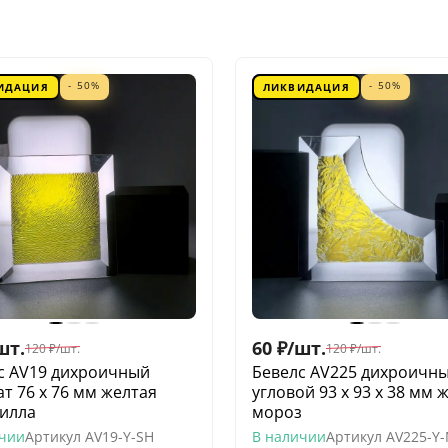
- 50%
- 50%
ИДАЦИЯ
ЛИКВИДАЦИЯ
шт.
60
₽
/
шт.
120
₽
/
шт.
120
₽
/
шт.
с AV19 дихроичный
Бевелс AV225 дихроичн
ат 76 х 76 мм желтая
угловой 93 х 93 х 38 мм 
илла
мороз
ичии
Артикул
AV19-Y-SH
В наличии
Артикул
AV225-Y