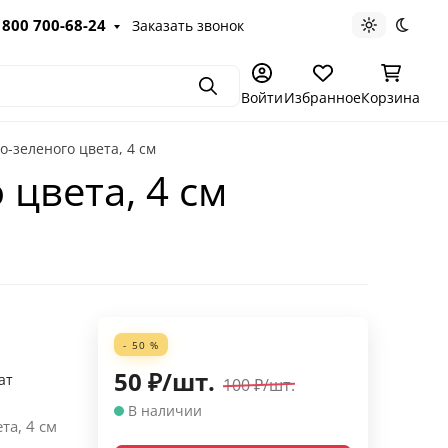
 800 700-68-24
Заказать звонок
Светлая те
Темна
Поиск
Войти
Избранное
Корзина
-зеленого цвета, 4 см
цвета, 4 см
- 50 %
50
₽
/
шт.
ат
100
₽
/
шт.
В наличии
та, 4 см