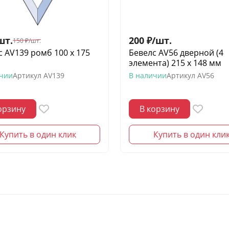
шт.
200
₽
/
шт.
150
₽
/
шт.
с AV139 ромб 100 х 175
Бевелс AV56 дверной (4
элемента) 215 х 148 мм
ичии
Артикул
AV139
В наличии
Артикул
AV56
орзину
В корзину
Купить в один клик
Купить в один кли