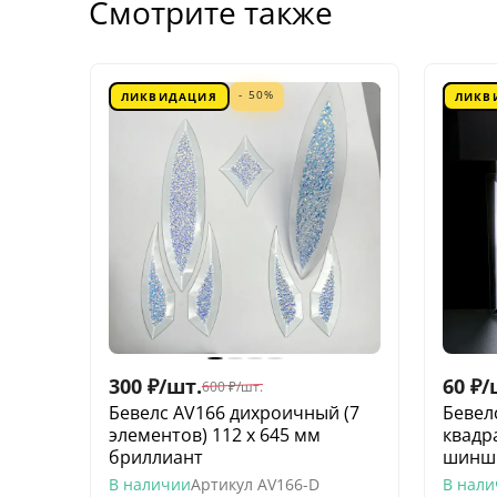
Смотрите также
- 50%
ЛИКВИДАЦИЯ
ЛИКВ
300
₽
/
шт.
60
₽
/
600
₽
/
шт.
Бевелс AV166 дихроичный (7
Бевел
элементов) 112 х 645 мм
квадр
бриллиант
шинш
В наличии
Артикул
AV166-D
В нал