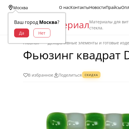
О нас
Контакты
Новости
Прайсы
Опл
Москва
Витраж Материал
Материалы для вит
Ваш город
Москва
?
стекла.
Главная
Декоративные элементы и готовые изд
Фьюзинг квадрат D
В избранное
Поделиться
СКИДКА