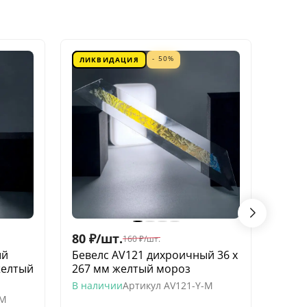
- 50%
ЛИКВИДАЦИЯ
ЛИК
80
₽
/
шт.
60
₽
/
160
₽
/
шт.
ый
Бевелс AV121 дихроичный 36 х
Беве
желтый
267 мм желтый мороз
квадр
моро
В наличии
Артикул
AV121-Y-M
-M
В нал