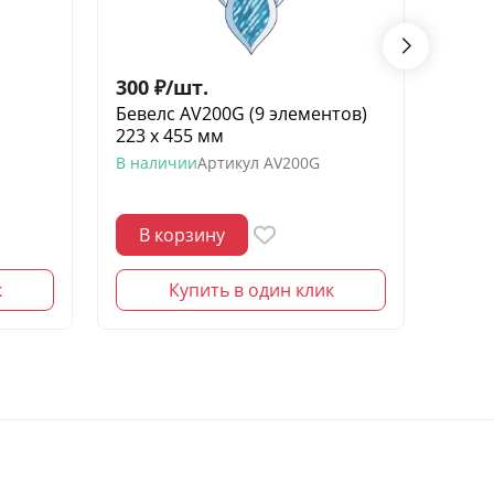
300
₽
/
шт.
200
Бевелс AV200G (9 элементов)
Беве
223 х 455 мм
элеме
сини
В наличии
Артикул
AV200G
В нал
В корзину
В 
к
Купить в один клик