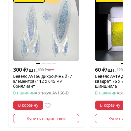
300
₽
/
шт.
60
₽
/
шт.
600
₽
/
шт.
120
₽
/
шт
Бевелс AV166 дихроичный (7
Бевелс AV19 дих
элементов) 112 х 645 мм
квадрат 76 х 76 
бриллиант
шиншилла
В наличии
Артикул
AV166-D
В наличии
Артику
В корзину
В корзину
Купить в один клик
Купить в о