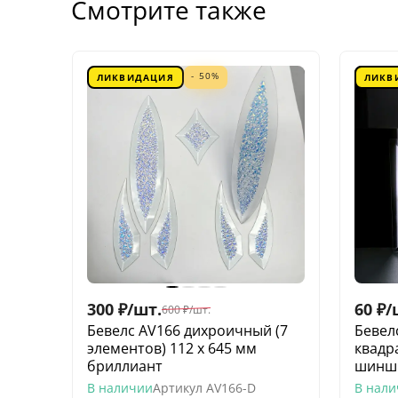
Смотрите также
- 50%
ЛИКВИДАЦИЯ
ЛИКВ
300
₽
/
шт.
60
₽
/
600
₽
/
шт.
Бевелс AV166 дихроичный (7
Бевел
элементов) 112 х 645 мм
квадр
бриллиант
шинш
В наличии
Артикул
AV166-D
В нал