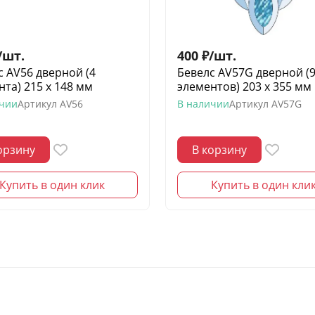
/
шт.
400
₽
/
шт.
с AV56 дверной (4
Бевелс AV57G дверной (
нта) 215 х 148 мм
элементов) 203 х 355 мм
ичии
Артикул
AV56
В наличии
Артикул
AV57G
орзину
В корзину
Купить в один клик
Купить в один кли