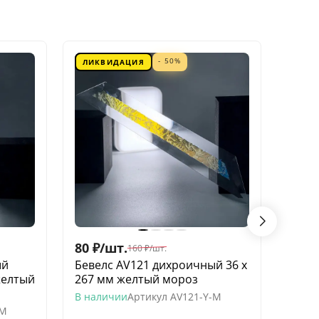
- 50%
ЛИКВИДАЦИЯ
ЛИК
80
₽
/
шт.
60
₽
/
160
₽
/
шт.
ый
Бевелс AV121 дихроичный 36 х
Беве
желтый
267 мм желтый мороз
квадр
моро
В наличии
Артикул
AV121-Y-M
-M
В нал