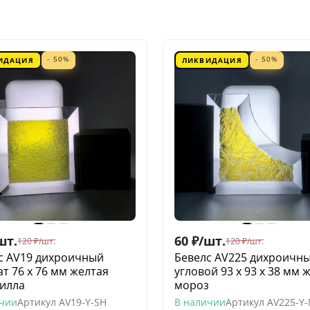
- 50%
- 50%
ИДАЦИЯ
ЛИКВИДАЦИЯ
шт.
60
₽
/
шт.
120
₽
/
шт.
120
₽
/
шт.
с AV19 дихроичный
Бевелс AV225 дихроичн
ат 76 х 76 мм желтая
угловой 93 х 93 х 38 мм 
илла
мороз
ичии
Артикул
AV19-Y-SH
В наличии
Артикул
AV225-Y