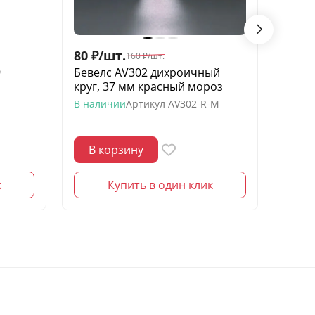
80
₽
/
шт.
80
₽
/
160
₽
/
шт.
9
Бевелс AV302 дихроичный
Бевел
круг, 37 мм красный мороз
112 
В наличии
Артикул
AV302-R-M
В нал
В корзину
В 
к
Купить в один клик