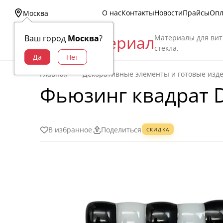
О нас
Контакты
Новости
Прайсы
Опл
Москва
Витраж Материал
Материалы для вит
Ваш город
Москва
?
стекла.
Главная
Декоративные элементы и готовые изд
Фьюзинг квадрат D
В избранное
Поделиться
СКИДКА