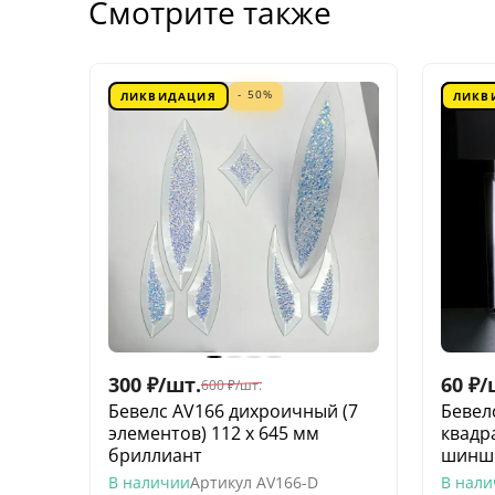
Смотрите также
- 50%
ЛИКВИДАЦИЯ
ЛИКВ
300
₽
/
шт.
60
₽
/
600
₽
/
шт.
Бевелс AV166 дихроичный (7
Бевел
элементов) 112 х 645 мм
квадр
бриллиант
шинш
В наличии
Артикул
AV166-D
В нал