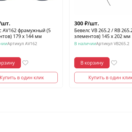
/
шт.
300
₽
/
шт.
с AV162 фрамужный (5
Бевелс VB 265.2 / RB 265.2
нтов) 179 х 144 мм
элементов) 145 х 202 мм
ичии
Артикул
AV162
В наличии
Артикул
VB265.2
орзину
В корзину
Купить в один клик
Купить в один кли