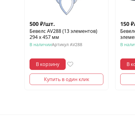
500
₽
/
шт.
150
₽
Бевелс AV288 (13 элементов)
Бевел
294 х 457 мм
элеме
В наличии
Артикул
AV288
В нал
В корзину
В к
Купить в один клик