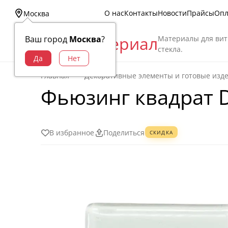
О нас
Контакты
Новости
Прайсы
Опл
Москва
Витраж Материал
Материалы для вит
Ваш город
Москва
?
стекла.
Главная
Декоративные элементы и готовые изд
Фьюзинг квадрат D
В избранное
Поделиться
СКИДКА