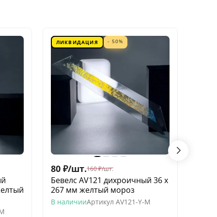
- 50%
ЛИКВИДАЦИЯ
ЛИК
80
₽
/
шт.
60
₽
/
160
₽
/
шт.
ый
Бевелс AV121 дихроичный 36 х
Беве
желтый
267 мм желтый мороз
квадр
моро
В наличии
Артикул
AV121-Y-M
-M
В нал