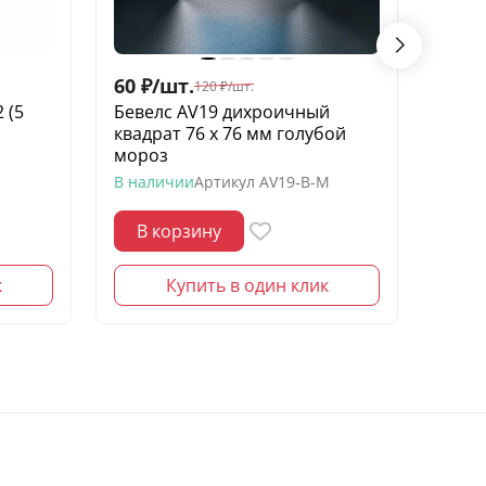
60
₽
/
шт.
1 00
120
₽
/
шт.
 (5
Бевелс AV19 дихроичный
Бевел
квадрат 76 х 76 мм голубой
элеме
мороз
В нал
В наличии
Артикул
AV19-B-M
В корзину
В 
к
Купить в один клик