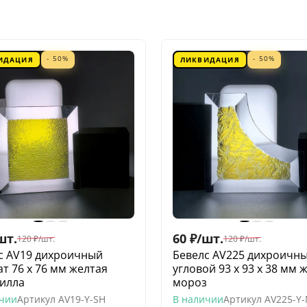
- 50%
- 50%
ИДАЦИЯ
ЛИКВИДАЦИЯ
шт.
60
₽
/
шт.
120
₽
/
шт.
120
₽
/
шт.
с AV19 дихроичный
Бевелс AV225 дихроичн
ат 76 х 76 мм желтая
угловой 93 х 93 х 38 мм 
илла
мороз
ичии
Артикул
AV19-Y-SH
В наличии
Артикул
AV225-Y