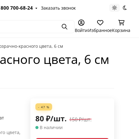
 800 700-68-24
Заказать звонок
Светлая те
Темна
Поиск
Войти
Избранное
Корзина
зрачно-красного цвета, 6 см
сного цвета, 6 см
- 47 %
80
₽
/
шт.
ат
150
₽
/
шт.
В наличии
го цвета,