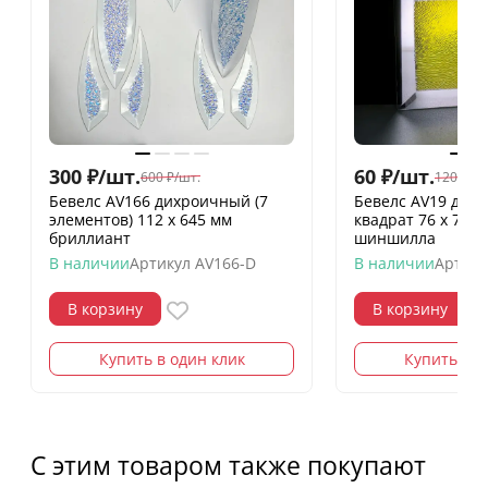
300
₽
/
шт.
60
₽
/
шт.
600
₽
/
шт.
120
₽
/
шт
Бевелс AV166 дихроичный (7
Бевелс AV19 дих
элементов) 112 х 645 мм
квадрат 76 х 76 
бриллиант
шиншилла
В наличии
Артикул
AV166-D
В наличии
Артику
В корзину
В корзину
Купить в один клик
Купить в о
С этим товаром также покупают