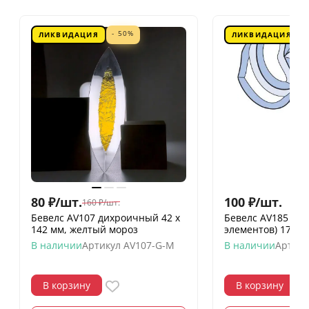
- 50%
ЛИКВИДАЦИЯ
ЛИКВИДАЦИЯ
80
₽
/
шт.
100
₽
/
шт.
160
₽
/
шт.
Бевелс AV107 дихроичный 42 х
Бевелс AV185 фр
142 мм, желтый мороз
элементов) 170 х
В наличии
Артикул
AV107-G-M
В наличии
Артику
В корзину
В корзину