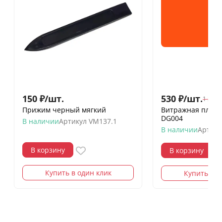
150
₽
/
шт.
530
₽
/
шт.
1 258
Прижим черный мягкий
Витражная пленк
DG004
В наличии
Артикул
VM137.1
В наличии
Артику
В корзину
В корзину
Купить в один клик
Купить в о