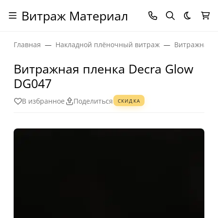
Витраж Материал
Темная
Главная
Накладной плёночный витраж
Витражная п
Витражная пленка Decra Glow
DG047
В избранное
Поделиться
СКИДКА