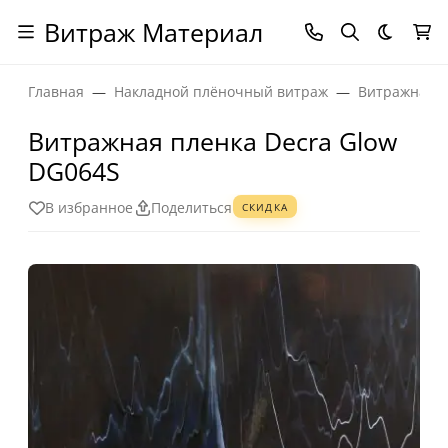
Витраж Материал
Темная
Главная
Накладной плёночный витраж
Витражная п
Витражная пленка Decra Glow
DG064S
В избранное
Поделиться
СКИДКА