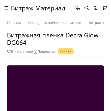
Витраж Материал
Темная
Главная
Накладной плёночный витраж
Витражная п
Витражная пленка Decra Glow
DG064
В избранное
Поделиться
СКИДКА