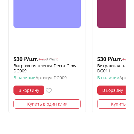
530
₽
/
шт.
530
₽
/
шт.
1 258
₽
/
шт.
1 258
Витражная пленка Decra Glow
Витражная пленк
DG009
DG011
В наличии
Артикул
DG009
В наличии
Артику
В корзину
В корзину
Купить в один клик
Купить в о