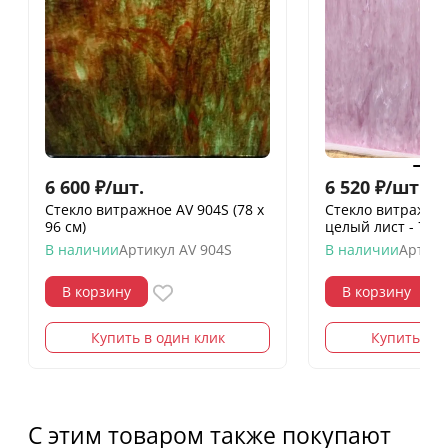
6 600
₽
/
шт.
6 520
₽
/
шт.
Стекло витражное AV 904S (78 х
Стекло витражное
96 см)
целый лист - 78 х
В наличии
Артикул
AV 904S
В наличии
Артику
В корзину
В корзину
Купить в один клик
Купить в о
С этим товаром также покупают