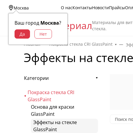
О нас
Контакты
Новости
Прайсы
Опл
Москва
Витраж Материал
Материалы для вит
Ваш город
Москва
?
стекла.
Главная
Покраска стекла CRI GlassPaint
Эфф
Эффекты на стекле
Категории
Покраска стекла CRI
GlassPaint
Основа для краски
GlassPaint
Эффекты на стекле
GlassPaint