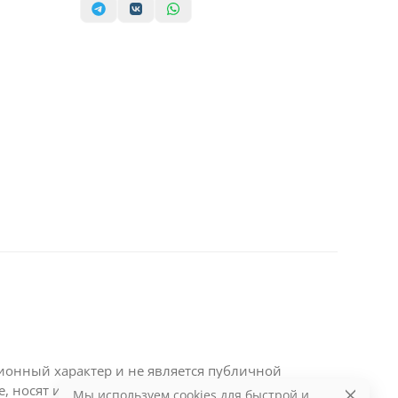
ционный характер и не является публичной
те, носят информационный характер и являются
Мы используем cookies для быстрой и