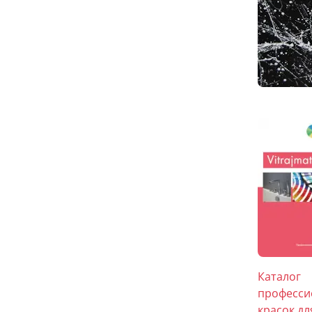
Каталог
професси
красок дл