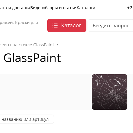
+7
ата и доставка
Видеообзоры и статьи
Каталоги
ражей. Краски для
Каталог
екты на стекле GlassPaint
 GlassPaint