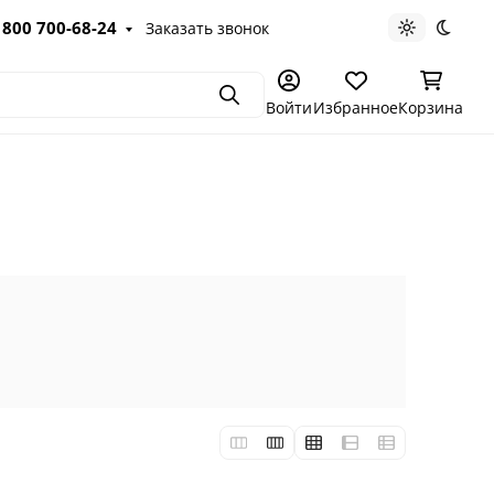
 800 700-68-24
Заказать звонок
Светлая те
Темна
Поиск
Войти
Избранное
Корзина