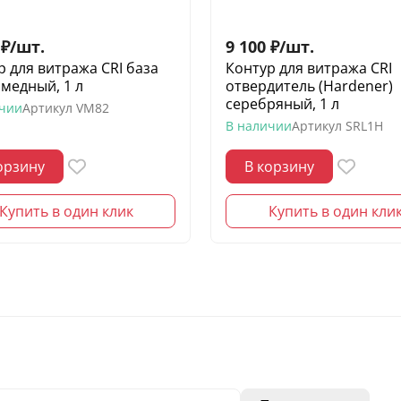
₽
/
шт.
9 100
₽
/
шт.
р для витража CRI база
Контур для витража CRI
 медный, 1 л
отвердитель (Hardener)
серебряный, 1 л
ичии
Артикул
VM82
В наличии
Артикул
SRL1H
орзину
В корзину
Купить в один клик
Купить в один кли