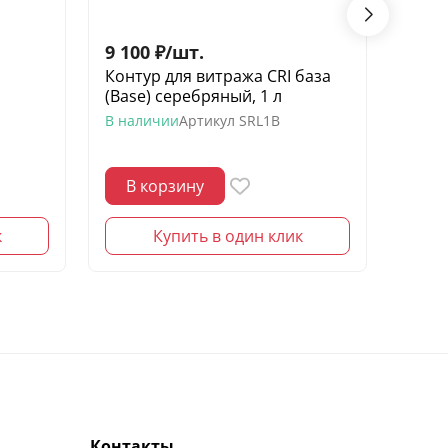
9 100
₽
/
шт.
7 60
Контур для витража CRI база
Конту
(Base) серебряный, 1 л
(Base
В наличии
Артикул
SRL1B
В нал
В корзину
В 
к
Купить в один клик
Контакты