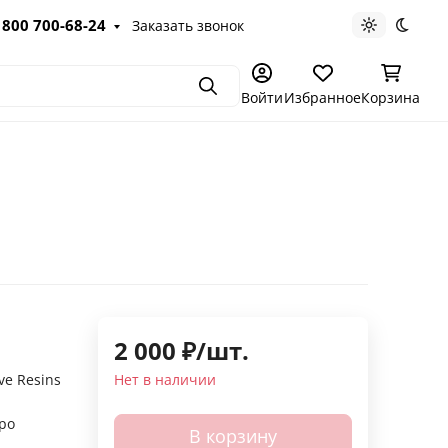
 800 700-68-24
Заказать звонок
Светлая те
Темна
Поиск
Войти
Избранное
Корзина
2 000
₽
/
шт.
ve Resins
Нет в наличии
ро
В корзину