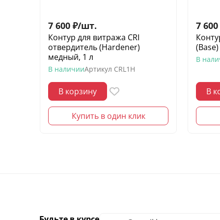
7 600
₽
/
шт.
7 600
Контур для витража CRI
Конту
отвердитель (Hardener)
(Base)
медный, 1 л
В нал
В наличии
Артикул
CRL1H
В корзину
В к
Купить в один клик
Будьте в курсе