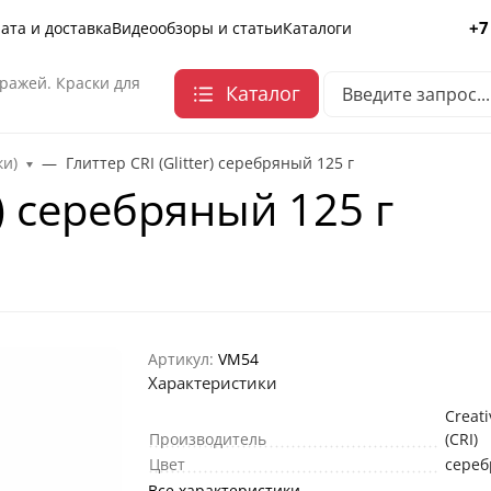
+7
ата и доставка
Видеообзоры и статьи
Каталоги
ражей. Краски для
Каталог
ки)
Глиттер CRI (Glitter) серебряный 125 г
r) серебряный 125 г
Артикул:
VM54
Характеристики
Creati
Производитель
(CRI)
Цвет
сереб
Все характеристики