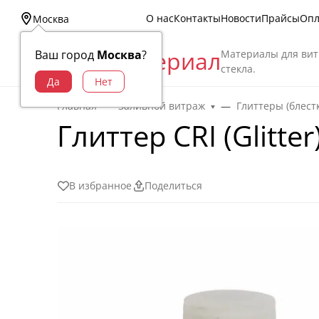
О нас
Контакты
Новости
Прайсы
Опл
Москва
Витраж Материал
Материалы для вит
Ваш город
Москва
?
стекла.
Главная
Заливной витраж
Глиттеры (блест
Глиттер CRI (Glitte
В избранное
Поделиться