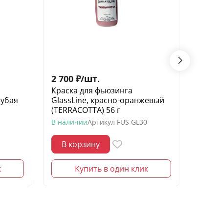
2 700
₽
/
шт.
2 70
Краска для фьюзинга
Крас
лубая
GlassLine, красно-оранжевый
Glas
(TERRACOTTA) 56 г
(ORAN
В наличии
Артикул
FUS GL30
В нал
В корзину
В 
к
Купить в один клик