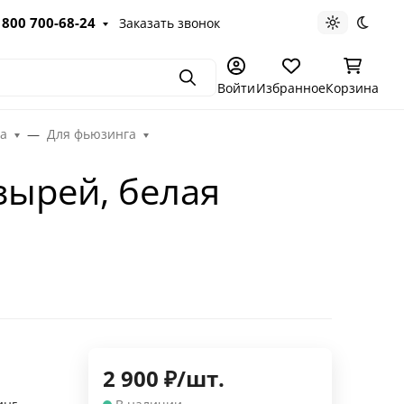
 800 700-68-24
Заказать звонок
Светлая те
Темна
Поиск
Войти
Избранное
Корзина
га
Для фьюзинга
зырей, белая
2 900
₽
/
шт.