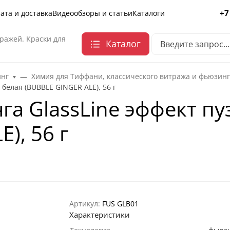
+7
ата и доставка
Видеообзоры и статьи
Каталоги
ражей. Краски для
Каталог
инг
Химия для Тиффани, классического витража и фьюзин
белая (BUBBLE GINGER ALE), 56 г
га GlassLine эффект пу
), 56 г
Артикул:
FUS GLB01
Характеристики