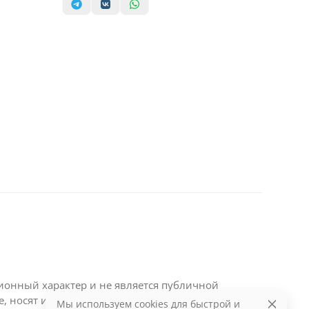
ционный характер и не является публичной
те, носят информационный характер и являются
Мы используем cookies для быстрой и