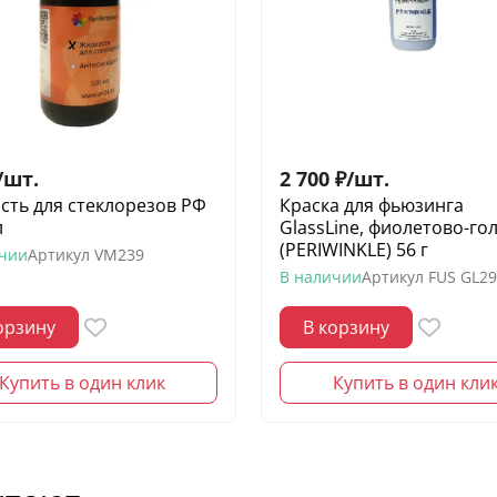
/
шт.
2 700
₽
/
шт.
сть для стеклорезов РФ
Краска для фьюзинга
л
GlassLine, фиолетово-го
(PERIWINKLE) 56 г
ичии
Артикул
VM239
В наличии
Артикул
FUS GL29
орзину
В корзину
Купить в один клик
Купить в один кли