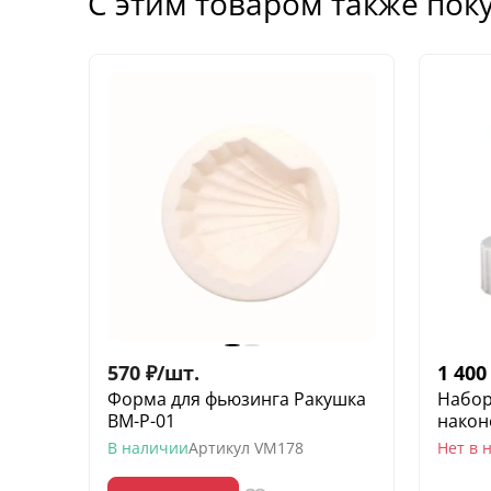
С этим товаром также пок
570
₽
/
шт.
1 400
Форма для фьюзинга Ракушка
Набор
ВМ-Р-01
након
В наличии
Артикул
VM178
Нет в 