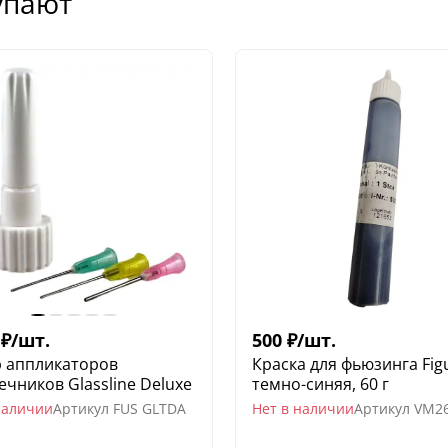
упают
₽
/
шт.
500
₽
/
шт.
 аппликаторов
Краска для фьюзинга Fig
ечников Glassline Deluxe
темно-синяя, 60 г
наличии
Артикул
FUS GLTDA
Нет в наличии
Артикул
VM2