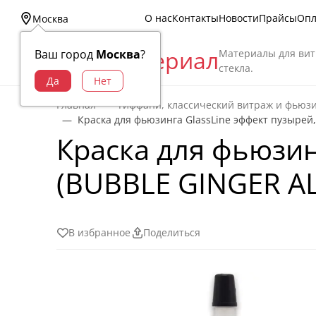
О нас
Контакты
Новости
Прайсы
Опл
Москва
Витраж Материал
Материалы для вит
Ваш город
Москва
?
стекла.
Главная
Тиффани, классический витраж и фьюз
Краска для фьюзинга GlassLine эффект пузырей, 
Краска для фьюзин
(BUBBLE GINGER ALE
В избранное
Поделиться