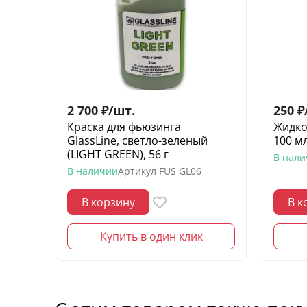
2 700
₽
/
шт.
250
₽
Краска для фьюзинга
Жидко
GlassLine, светло-зеленый
100 м
(LIGHT GREEN), 56 г
В нал
В наличии
Артикул
FUS GL06
В корзину
В к
Купить в один клик