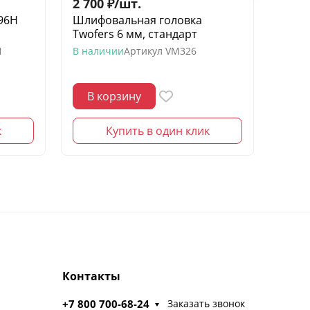
2 700
₽
/
шт.
530
896H
Шлифовальная головка
Бой 
Twofers 6 мм, стандарт
Spec
H
В наличии
Артикул
VM326
В нал
В корзину
В 
к
Купить в один клик
Контакты
+7 800 700-68-24
Заказать звонок