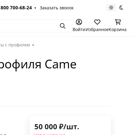
 800 700-68-24
Заказать звонок
Светлая те
Темна
Поиск
Войти
Избранное
Корзина
ты с профилем
профиля Came
50 000
₽
/
шт.