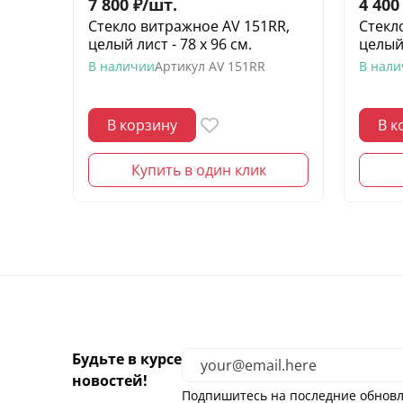
7 800
₽
/
шт.
4 400
Стекло витражное AV 151RR,
Стекл
целый лист - 78 х 96 cм.
целый 
В наличии
Артикул
AV 151RR
В нал
В корзину
В к
Купить в один клик
Будьте в курсе
новостей!
Подпишитесь на последние обновл