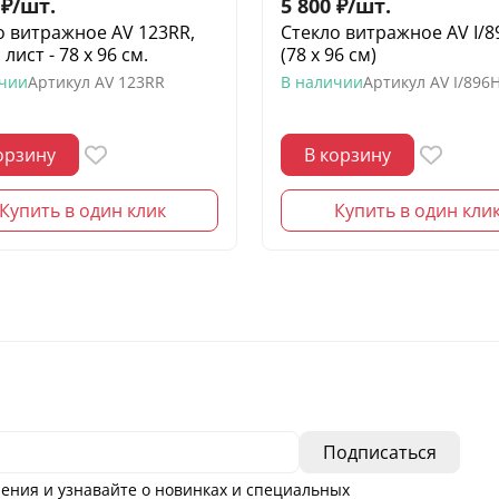
₽
/
шт.
5 800
₽
/
шт.
о витражное AV 123RR,
Стекло витражное AV I/
лист - 78 х 96 cм.
(78 х 96 см)
ичии
Артикул
AV 123RR
В наличии
Артикул
AV I/896
орзину
В корзину
Купить в один клик
Купить в один кли
ения и узнавайте о новинках и специальных