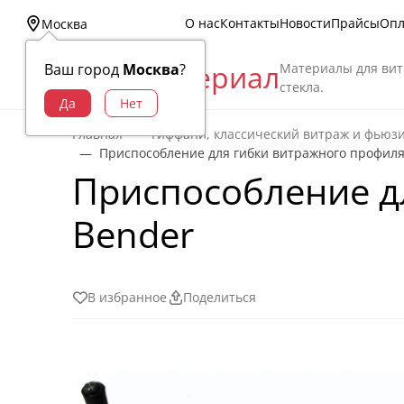
О нас
Контакты
Новости
Прайсы
Опл
Москва
Витраж Материал
Материалы для вит
Ваш город
Москва
?
стекла.
Главная
Тиффани, классический витраж и фьюз
Приспособление для гибки витражного профил
Приспособление д
Bender
В избранное
Поделиться