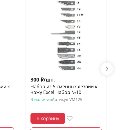
300
₽
/
шт.
300
ий к
Набор из 5 сменных лезвий к
Набо
ножу Excel Набор №10
ножу
В наличии
Артикул
VM125
В нал
В корзину
В 