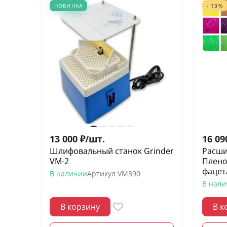
НОВИНКА
- 13%
13 000
₽
/
шт.
16 09
Шлифовальный станок Grinder
Расши
VM-2
Плено
фацет
В наличии
Артикул
VM390
В нал
В корзину
В к