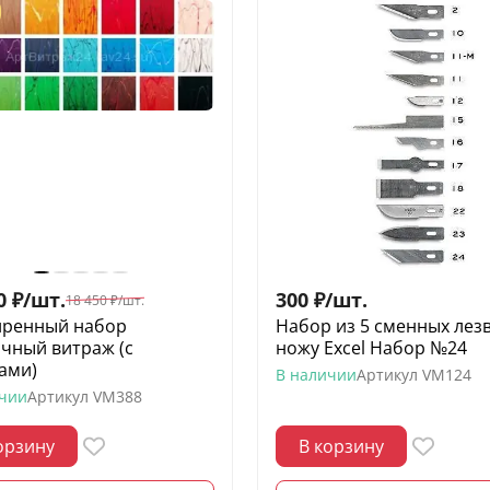
0
₽
/
шт.
300
₽
/
шт.
18 450
₽
/
шт.
ренный набор
Набор из 5 сменных лезв
чный витраж (с
ножу Excel Набор №24
ами)
В наличии
Артикул
VM124
ичии
Артикул
VM388
орзину
В корзину