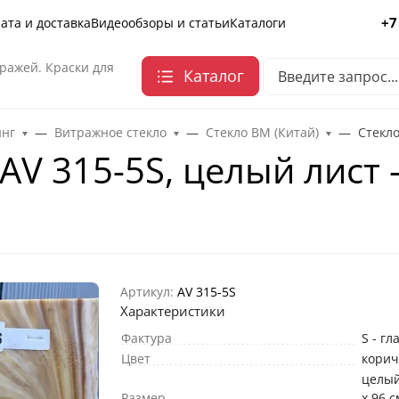
+7
ата и доставка
Видеообзоры и статьи
Каталоги
ражей. Краски для
Каталог
инг
Витражное стекло
Стекло ВМ (Китай)
Стекло
V 315-5S, целый лист - 
Артикул:
AV 315-5S
Характеристики
Фактура
S - гл
Цвет
кори
целый
Размер
х 96 с