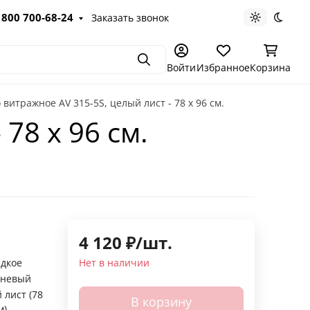
 800 700-68-24
Заказать звонок
Светлая те
Темна
Поиск
Войти
Избранное
Корзина
 витражное AV 315-5S, целый лист - 78 х 96 cм.
78 х 96 cм.
4 120
₽
/
шт.
адкое
Нет в наличии
чневый
 лист (78
В корзину
м)