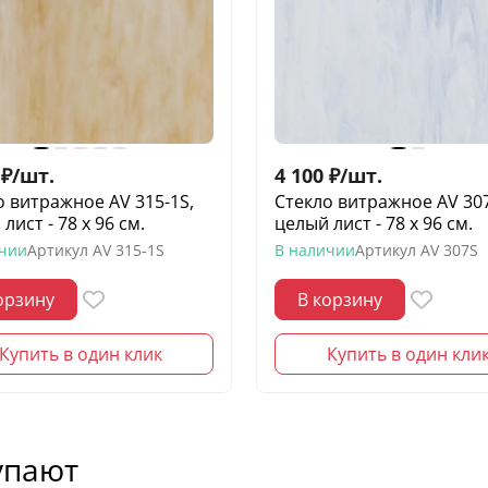
₽
/
шт.
4 100
₽
/
шт.
о витражное AV 315-1S,
Стекло витражное AV 307
лист - 78 х 96 cм.
целый лист - 78 х 96 cм.
ичии
Артикул
AV 315-1S
В наличии
Артикул
AV 307S
орзину
В корзину
Купить в один клик
Купить в один кли
упают