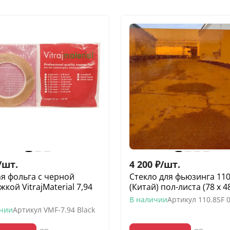
/
шт.
4 200
₽
/
шт.
я фольга с черной
Стекло для фьюзинга 110
кой VitrajMaterial 7,94
(Китай) пол-листа (78 х 4
В наличии
Артикул
110.8SF 0
ичии
Артикул
VMF-7.94 Black