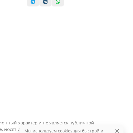
ционный характер и не является публичной
те, носят информационный характер и являются
Мы используем cookies для быстрой и