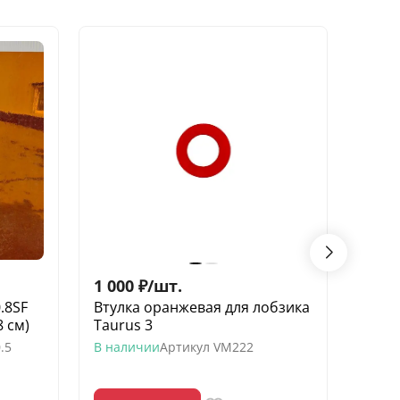
1 000
₽
/
шт.
4 50
.8SF
Втулка оранжевая для лобзика
Шлиф
8 см)
Taurus 3
19 мм
.5
В наличии
Артикул
VM222
В нал