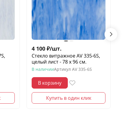
4 100
₽
/
шт.
4 10
S,
Стекло витражное AV 335-6S,
Стек
целый лист - 78 х 96 cм.
целый
В наличии
Артикул
AV 335-6S
В нал
В корзину
В 
к
Купить в один клик