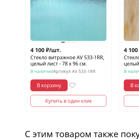
4 100
₽
/
шт.
4 100
Стекло витражное AV 533-1RR,
Стекл
целый лист - 78 х 96 cм.
целый 
В наличии
Артикул
AV 533-1RR
В нал
В корзину
В к
Купить в один клик
С этим товаром также пок