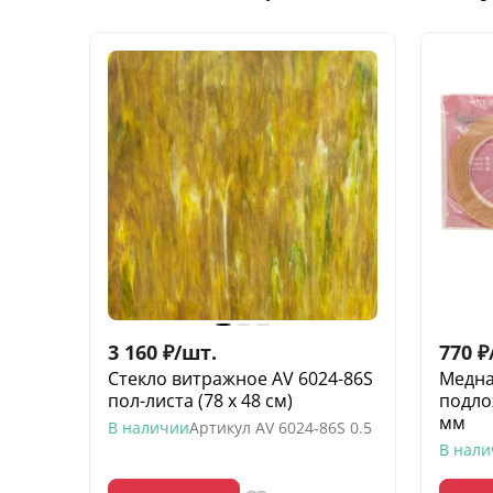
3 160
₽
/
шт.
770
₽
Стекло витражное AV 6024-86S
Медна
пол-листа (78 х 48 см)
подлож
мм
В наличии
Артикул
AV 6024-86S 0.5
В нал