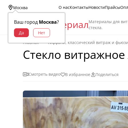
О нас
Контакты
Новости
Прайсы
Опл
Москва
Витраж Материал
Материалы для вит
Ваш город
Москва
?
стекла.
Главная
Тиффани, классический витраж и фьюз
Стекло витражное A
Смотреть видео
В избранное
Поделиться