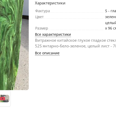
Характеристики
Фактура
S - гл
Цвет
зеле
целый
Размер
х 96 с
Все характеристики
Витражное китайское глухое гладкое стек
52S янтарно-бело-зеленое, целый лист - 78
Все описание