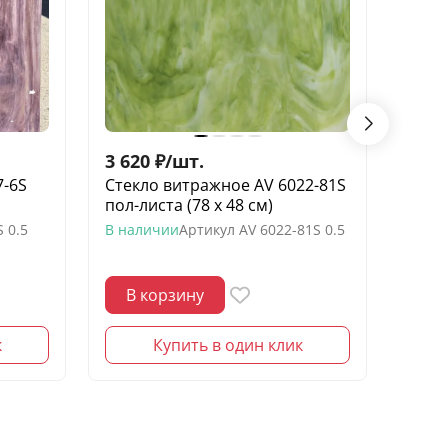
3 620
₽
/
шт.
3 62
7-6S
Стекло витражное AV 6022-81S
Стек
пол-листа (78 х 48 см)
пол-л
S 0.5
В наличии
Артикул
AV 6022-81S 0.5
В нал
В корзину
В 
к
Купить в один клик