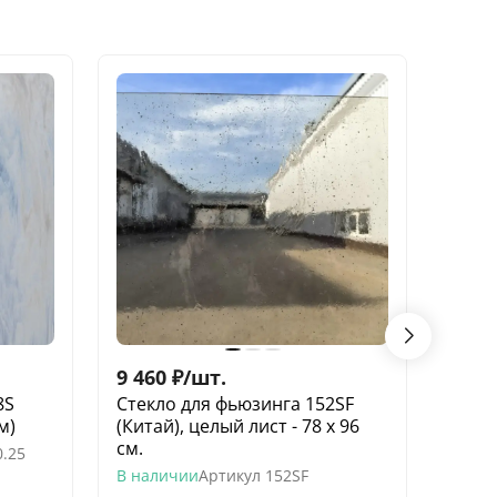
9 460
₽
/
шт.
3 62
8S
Стекло для фьюзинга 152SF
Стек
м)
(Китай), целый лист - 78 х 96
пол-л
cм.
0.25
В нал
В наличии
Артикул
152SF