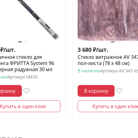
₽
/
шт.
3 680
₽
/
шт.
ичное стекло для
Стекло витражное AV 34
нга ФРИТТА System 96
пол-листа (78 х 48 см)
ерная радужная 30 мл
В наличии
Артикул
AV 347-6
ичии
Артикул
VM35
орзину
В корзину
Купить в один клик
Купить в один кли