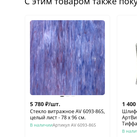
С этим товаром также пок
5 780
₽
/
шт.
1 400
Стекло витражное AV 6093-86S,
Шлифо
целый лист - 78 х 96 cм.
АртВи
Тифф
В наличии
Артикул
AV 6093-86S
В нал