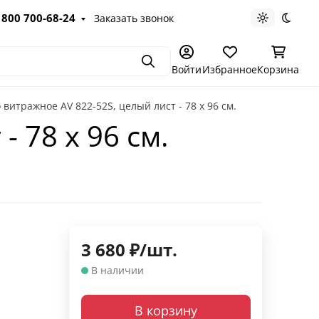
 800 700-68-24
Заказать звонок
Светлая те
Темна
Поиск
Войти
Избранное
Корзина
 витражное AV 822-52S, целый лист - 78 х 96 cм.
 78 х 96 cм.
3 680
₽
/
шт.
В наличии
В корзину