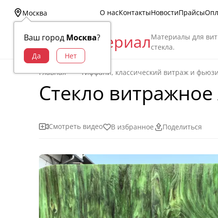
О нас
Контакты
Новости
Прайсы
Опл
Москва
Витраж Материал
Материалы для вит
Ваш город
Москва
?
стекла.
Главная
Тиффани, классический витраж и фьюз
Стекло витражное A
Смотреть видео
В избранное
Поделиться