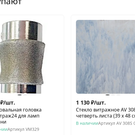
упают
₽
/
шт.
1 130
₽
/
шт.
вальная головка
Стекло витражное AV 30
траж24 для ламп
четверть листа (39 х 48 с
ани
В наличии
Артикул
AV 308S 
ичии
Артикул
VM329