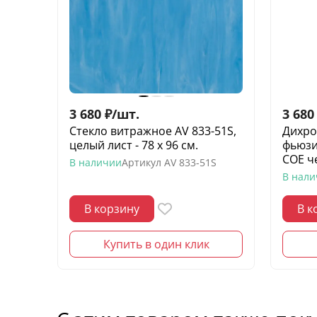
3 680
₽
/
шт.
3 680
Стекло витражное AV 833-51S,
Дихро
целый лист - 78 х 96 cм.
фьюзи
СОЕ ч
В наличии
Артикул
AV 833-51S
В нал
В корзину
В к
Купить в один клик