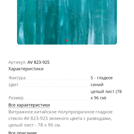
Артикул:
AV 823-92S
Характеристики
Фактура
S - гладкое
Цвет
синий
целый лист (78
Размер
х 96 см)
Все характеристики
Витражное китайское полупрозрачное гладкое
стекло AV 823-92S зеленого цвета с разводами,
целый лист - 78 х 96 cм.
Все описание