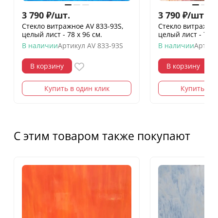
3 790
₽
/
шт.
3 790
₽
/
шт.
Стекло витражное AV 833-93S,
Стекло витражное
целый лист - 78 х 96 cм.
целый лист - 78 х
В наличии
Артикул
AV 833-93S
В наличии
Артику
В корзину
В корзину
Купить в один клик
Купить в о
С этим товаром также покупают