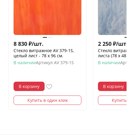
8 830
₽
/
шт.
2 250
₽
/
шт.
Стекло витражное AV 379-1S,
Стекло витражное
целый лист - 78 х 96 cм.
листа (78 х 48 см)
В наличии
Артикул
AV 379-1S
В наличии
Артику
В корзину
В корзину
Купить в один клик
Купить в о