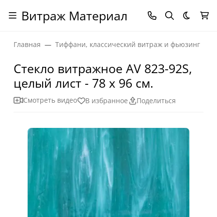
Витраж Материал
Темная
Главная
Тиффани, классический витраж и фьюзинг
Стекло витражное AV 823-92S,
целый лист - 78 х 96 cм.
Смотреть видео
В избранное
Поделиться