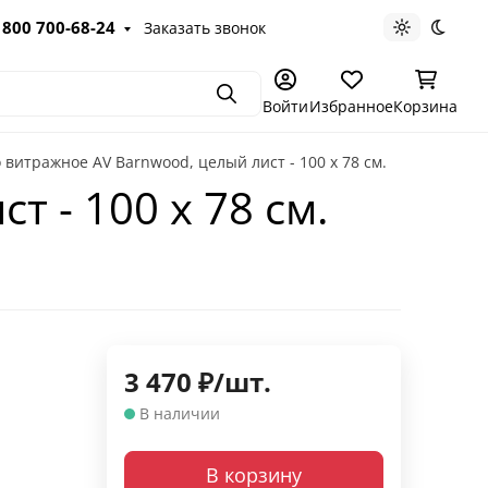
 800 700-68-24
Заказать звонок
Светлая те
Темна
Поиск
Войти
Избранное
Корзина
 витражное AV Barnwood, целый лист - 100 х 78 cм.
 - 100 х 78 cм.
3 470
₽
/
шт.
В наличии
В корзину