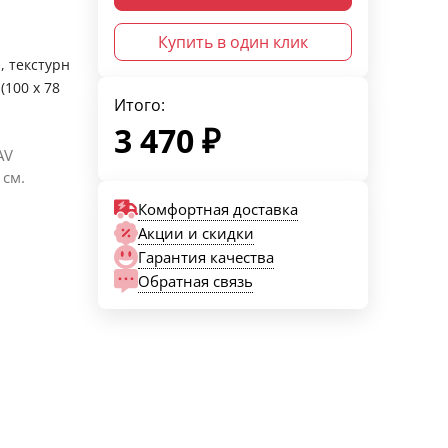
Купить в один клик
, текстурн
(100 х 78
Итого:
3 470
₽
AV
 cм.
Комфортная доставка
Акции и скидки
Гарантия качества
Обратная связь