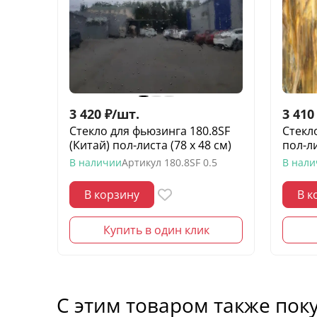
3 420
₽
/
шт.
3 410
Стекло для фьюзинга 180.8SF
Стекл
(Китай) пол-листа (78 х 48 см)
пол-ли
В наличии
Артикул
180.8SF 0.5
В нал
В корзину
В к
Купить в один клик
С этим товаром также пок