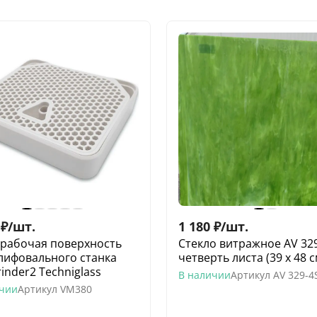
₽
/
шт.
1 180
₽
/
шт.
рабочая поверхность
Стекло витражное AV 32
лифовального станка
четверть листа (39 х 48 с
inder2 Techniglass
В наличии
Артикул
AV 329-4
ичии
Артикул
VM380