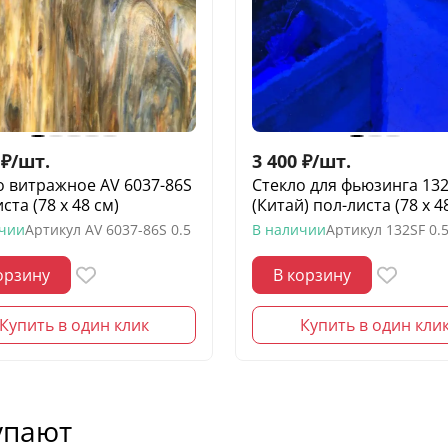
₽
/
шт.
3 400
₽
/
шт.
о витражное AV 6037-86S
Стекло для фьюзинга 13
ста (78 х 48 см)
(Китай) пол-листа (78 х 4
ичии
Артикул
AV 6037-86S 0.5
В наличии
Артикул
132SF 0.
орзину
В корзину
Купить в один клик
Купить в один кли
упают