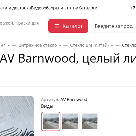
+7
ата и доставка
Видеообзоры и статьи
Каталоги
ражей. Краски для
Каталог
инг
Витражное стекло
Стекло ВМ (Китай)
Стекло
V Barnwood, целый лист
Артикул:
AV Barnwood
Виды