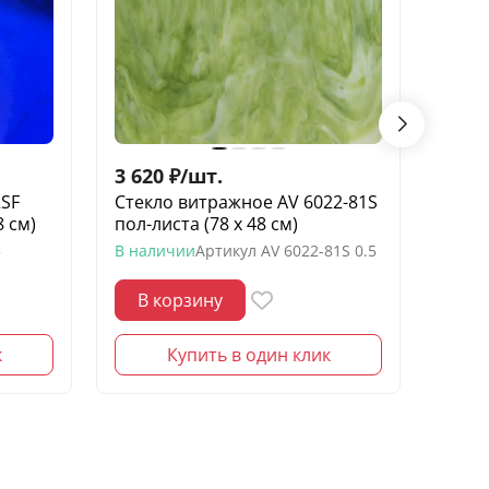
3 620
₽
/
шт.
3 62
2SF
Стекло витражное AV 6022-81S
Стек
8 см)
пол-листа (78 х 48 см)
пол-л
5
В наличии
Артикул
AV 6022-81S 0.5
В нал
В корзину
В 
к
Купить в один клик