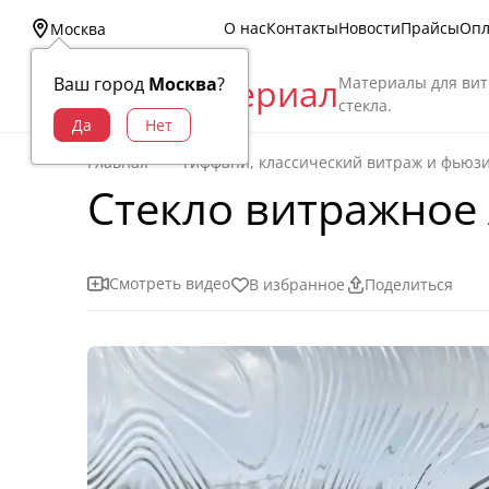
О нас
Контакты
Новости
Прайсы
Опл
Москва
Витраж Материал
Материалы для вит
Ваш город
Москва
?
стекла.
Главная
Тиффани, классический витраж и фьюз
Стекло витражное A
Смотреть видео
В избранное
Поделиться