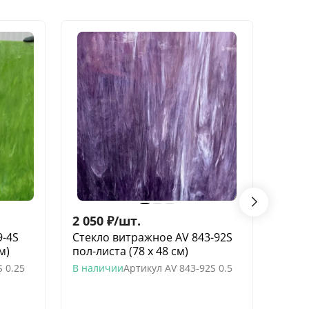
НОВИ
2 050
₽
/
шт.
4 63
9-4S
Стекло витражное AV 843-92S
Стек
м)
пол-листа (78 х 48 см)
целый
S 0.25
В наличии
Артикул
AV 843-92S 0.5
В нал