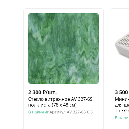
2 300
₽
/
шт.
3 500
Стекло витражное AV 327-6S
Мини-
пол-листа (78 х 48 см)
для ш
The Gr
В наличии
Артикул
AV 327-6S 0.5
В нал