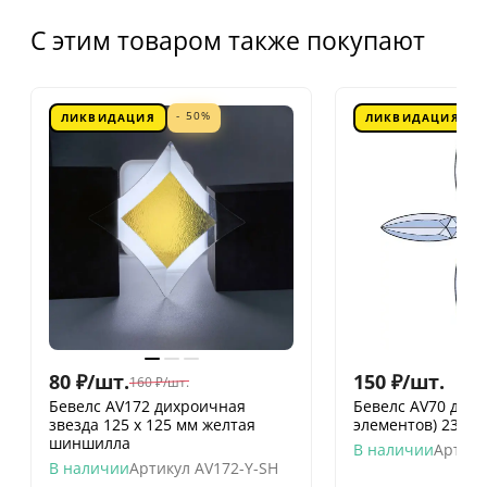
С этим товаром также покупают
- 50%
ЛИКВИДАЦИЯ
ЛИКВИДАЦИЯ
80
₽
/
шт.
150
₽
/
шт.
160
₽
/
шт.
Бевелс AV172 дихроичная
Бевелс AV70 двер
звезда 125 х 125 мм желтая
элементов) 233 х
шиншилла
В наличии
Артику
В наличии
Артикул
AV172-Y-SH