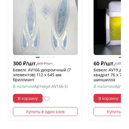
300
₽
/
шт.
60
₽
/
шт.
600
₽
/
шт.
120
₽
/
шт
Бевелс AV166 дихроичный (7
Бевелс AV19 дих
элементов) 112 х 645 мм
квадрат 76 х 76 
бриллиант
шиншилла
В наличии
Артикул
AV166-D
В наличии
Артику
В корзину
В корзину
Купить в один клик
Купить в о