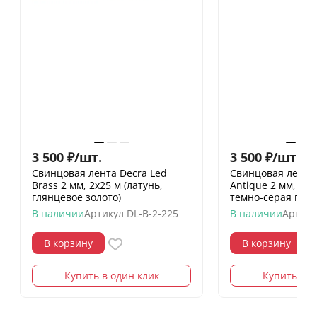
3 500
₽
/
шт.
3 500
₽
/
шт.
Свинцовая лента Decra Led
Свинцовая лента 
Brass 2 мм, 2х25 м (латунь,
Antique 2 мм, 2х2
глянцевое золото)
темно-серая глян
В наличии
Артикул
DL-B-2-225
В наличии
Артику
В корзину
В корзину
Купить в один клик
Купить в о