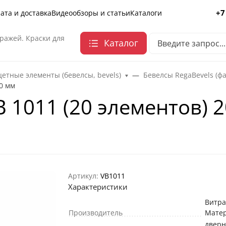
+7
ата и доставка
Видеообзоры и статьи
Каталоги
ражей. Краски для
Каталог
етные элементы (бевелсы, bevels)
Бевелсы RegaBevels (ф
50 мм
B 1011 (20 элементов) 
Артикул:
VB1011
Характеристики
Витр
Производитель
Мате
двер