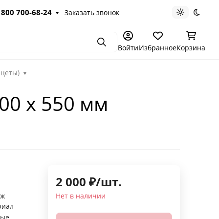
 800 700-68-24
Заказать звонок
Светлая те
Темна
Поиск
Войти
Избранное
Корзина
ацеты)
200 х 550 мм
2 000
₽
/
шт.
аж
Нет в наличии
риал
ные