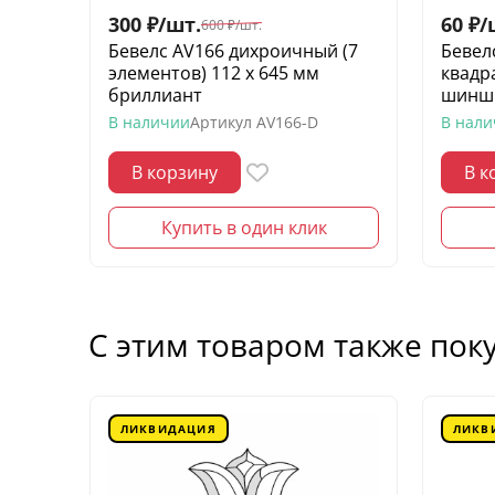
300
₽
/
шт.
60
₽
/
600
₽
/
шт.
Бевелс AV166 дихроичный (7
Бевел
элементов) 112 х 645 мм
квадр
бриллиант
шинш
В наличии
Артикул
AV166-D
В нал
В корзину
В к
Купить в один клик
С этим товаром также пок
ЛИКВИДАЦИЯ
ЛИКВ