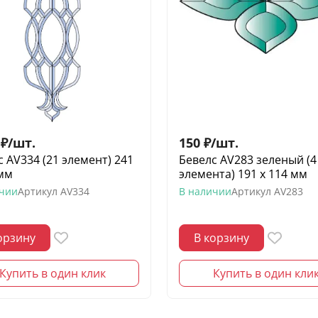
₽
/
шт.
150
₽
/
шт.
с AV334 (21 элемент) 241
Бевелс AV283 зеленый (4
 мм
элемента) 191 х 114 мм
ичии
Артикул
AV334
В наличии
Артикул
AV283
орзину
В корзину
Купить в один клик
Купить в один кли