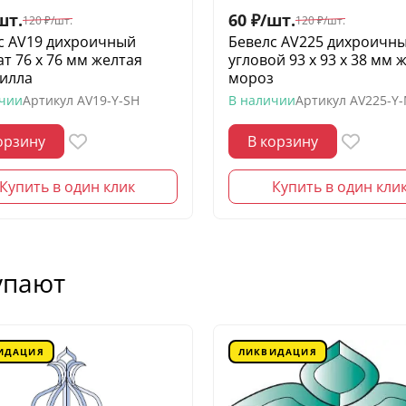
шт.
60
₽
/
шт.
120
₽
/
шт.
120
₽
/
шт.
с AV19 дихроичный
Бевелс AV225 дихроичн
ат 76 х 76 мм желтая
угловой 93 х 93 х 38 мм 
илла
мороз
ичии
Артикул
AV19-Y-SH
В наличии
Артикул
AV225-Y
орзину
В корзину
Купить в один клик
Купить в один кли
упают
ИДАЦИЯ
ЛИКВИДАЦИЯ