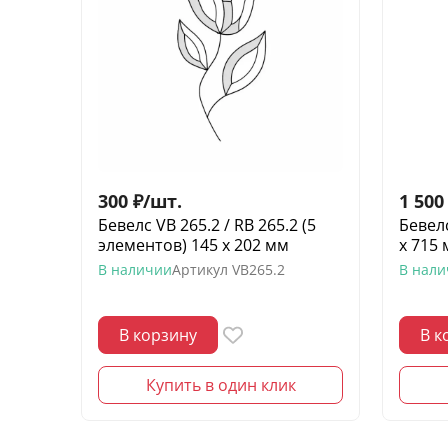
300
₽
/
шт.
1 500
Бевелс VB 265.2 / RB 265.2 (5
Бевел
элементов) 145 х 202 мм
х 715
В наличии
Артикул
VB265.2
В нал
В корзину
В к
Купить в один клик