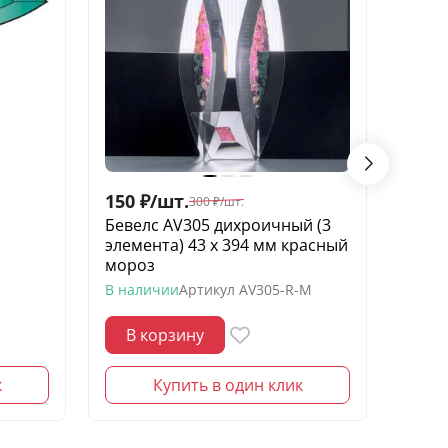
150
₽
/
шт.
150
300
₽
/
шт.
Бевелс AV305 дихроичный (3
Беве
элемента) 43 х 394 мм красный
элеме
мороз
В нал
В наличии
Артикул
AV305-R-M
В корзину
В 
к
Купить в один клик