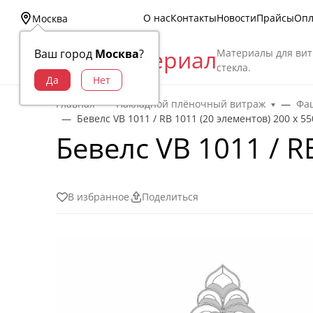
О нас
Контакты
Новости
Прайсы
Опл
Москва
Витраж Материал
Материалы для вит
Ваш город
Москва
?
стекла.
Главная
Накладной плёночный витраж
Фац
Бевелс VB 1011 / RB 1011 (20 элементов) 200 х 5
Бевелс VB 1011 / R
В избранное
Поделиться