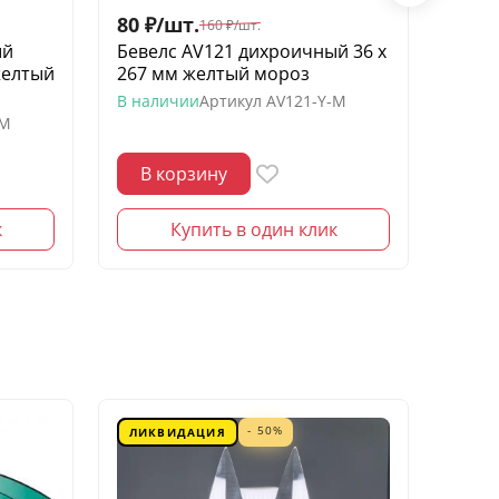
80
₽
/
шт.
60
₽
/
160
₽
/
шт.
ый
Бевелс AV121 дихроичный 36 х
Беве
желтый
267 мм желтый мороз
квадр
моро
В наличии
Артикул
AV121-Y-M
-M
В нал
В корзину
В 
к
Купить в один клик
- 50%
ЛИКВИДАЦИЯ
ЛИК