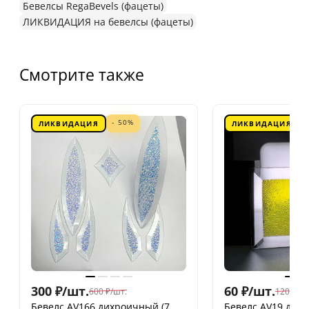
Бевелсы RegaBevels (фацеты)
ЛИКВИДАЦИЯ на бевелсы (фацеты)
Смотрите также
- 50%
ЛИКВИДАЦИЯ
ЛИКВИДАЦИЯ
300
₽
/
шт.
60
₽
/
шт.
600
₽
/
шт.
120
₽
/
шт
Бевелс AV166 дихроичный (7
Бевелс AV19 дих