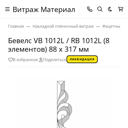
Витраж Материал
Темная
Главная
Накладной плёночный витраж
Фацетные эл
Бевелс VB 1012L / RB 1012L (8
элементов) 88 х 317 мм
В избранное
Поделиться
ЛИКВИДАЦИЯ