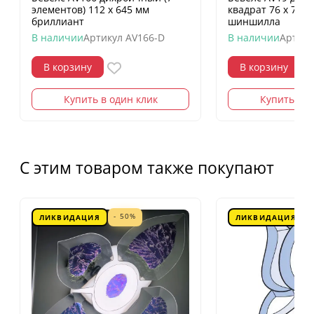
элементов) 112 х 645 мм
квадрат 76 х 76 
бриллиант
шиншилла
В наличии
Артикул
AV166-D
В наличии
Артику
В корзину
В корзину
Купить в один клик
Купить в о
С этим товаром также покупают
- 50%
ЛИКВИДАЦИЯ
ЛИКВИДАЦИЯ