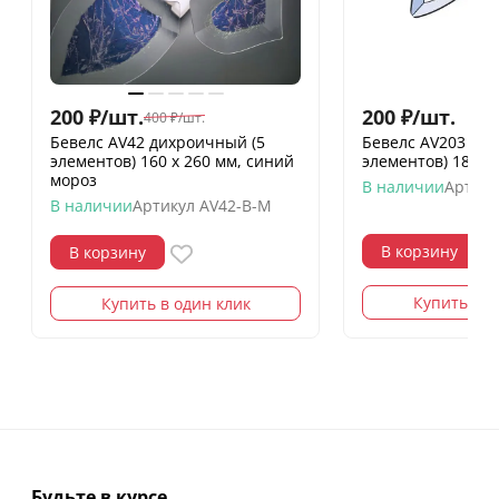
200
₽
/
шт.
200
₽
/
шт.
400
₽
/
шт.
Бевелс AV42 дихроичный (5
Бевелс AV203 фр
элементов) 160 х 260 мм, синий
элементов) 182 х
мороз
В наличии
Артику
В наличии
Артикул
AV42-B-M
В корзину
В корзину
Купить в о
Купить в один клик
Будьте в курсе