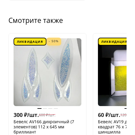
Смотрите также
- 50%
ЛИКВИДАЦИЯ
ЛИКВИДАЦИЯ
300
₽
/
шт.
60
₽
/
шт.
600
₽
/
шт.
120
₽
/
шт
Бевелс AV166 дихроичный (7
Бевелс AV19 дих
элементов) 112 х 645 мм
квадрат 76 х 76 
бриллиант
шиншилла