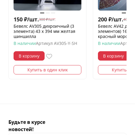
150
₽
/
шт.
200
₽
/
шт.
300
₽
/
шт.
400
₽
/
Бевелс AV305 дихроичный (3
Бевелс AV42 дих
элемента) 43 х 394 мм желтая
элементов) 160 х
шиншилла
красный мороз
В наличии
Артикул
AV305-Y-SH
В наличии
Артику
В корзину
В корзину
Купить в один клик
Купить в о
Будьте в курсе
новостей!