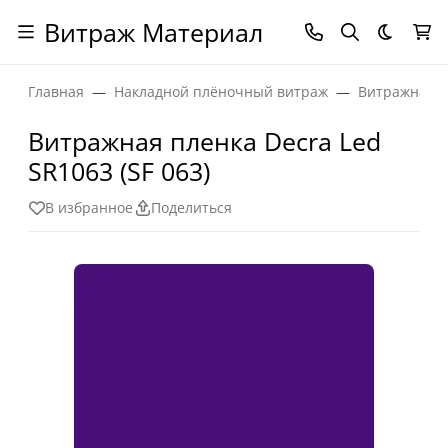
Витраж Материал
Темная
Главная
Накладной плёночный витраж
Витражная п
Витражная пленка Decra Led
SR1063 (SF 063)
В избранное
Поделиться