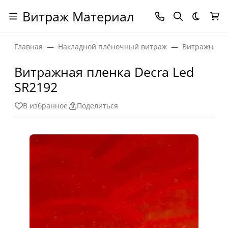
Витраж Материал
Темная
Главная
Накладной плёночный витраж
Витражная п
Витражная пленка Decra Led
SR2192
В избранное
Поделиться