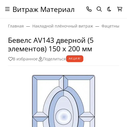
Витраж Материал
Темная
Главная
Накладной плёночный витраж
Фацетные эл
Бевелс AV143 дверной (5
элементов) 150 х 200 мм
В избранное
Поделиться
АКЦИЯ!