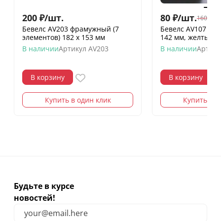
200
₽
/
шт.
80
₽
/
шт.
160
₽
/
шт
Бевелс AV203 фрамужный (7
Бевелс AV107 ди
элементов) 182 х 153 мм
142 мм, желтый 
В наличии
Артикул
AV203
В наличии
Артику
В корзину
В корзину
Купить в один клик
Купить в о
Будьте в курсе
новостей!