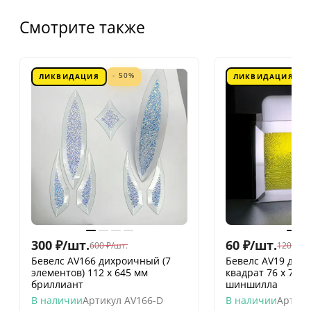
Смотрите также
- 50%
ЛИКВИДАЦИЯ
ЛИКВИДАЦИЯ
300
₽
/
шт.
60
₽
/
шт.
600
₽
/
шт.
120
₽
/
шт
Бевелс AV166 дихроичный (7
Бевелс AV19 дих
элементов) 112 х 645 мм
квадрат 76 х 76 
бриллиант
шиншилла
В наличии
Артикул
AV166-D
В наличии
Артику