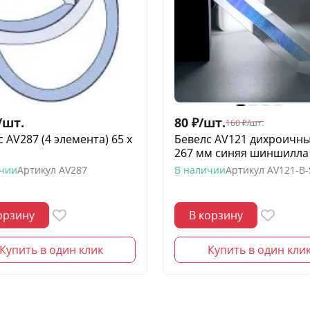
/
шт.
80
₽
/
шт.
160
₽
/
шт.
 AV287 (4 элемента) 65 х
Бевелс AV121 дихроичны
267 мм синяя шиншилла
ичии
Артикул
AV287
В наличии
Артикул
AV121-B
орзину
В корзину
Купить в один клик
Купить в один кли