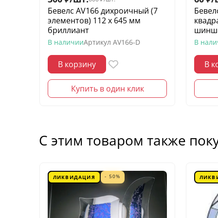
Бевелс AV166 дихроичный (7
Бевел
элементов) 112 х 645 мм
квадр
бриллиант
шинш
В наличии
Артикул
AV166-D
В нал
В корзину
В к
Купить в один клик
С этим товаром также пок
- 50%
ЛИКВИДАЦИЯ
ЛИКВ