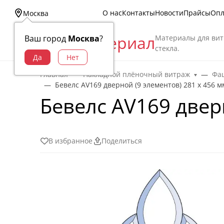
О нас
Контакты
Новости
Прайсы
Опл
Москва
Витраж Материал
Материалы для вит
Ваш город
Москва
?
стекла.
Главная
Накладной плёночный витраж
Фац
Бевелс AV169 дверной (9 элементов) 281 х 456 м
Бевелс AV169 двер
В избранное
Поделиться