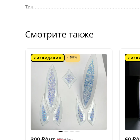
Тип
Смотрите также
- 50%
ЛИКВИДАЦИЯ
ЛИКВ
300
₽
/
шт.
60
₽
/
600
₽
/
шт.