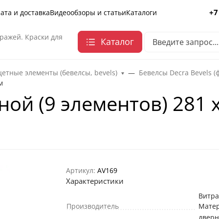
+7
ата и доставка
Видеообзоры и статьи
Каталоги
ражей. Краски для
Каталог
етные элементы (бевелсы, bevels)
Бевелсы Decra Bevels (
м
ной (9 элементов) 281 
Артикул:
AV169
Характеристики
Витр
Производитель
Мате
двер