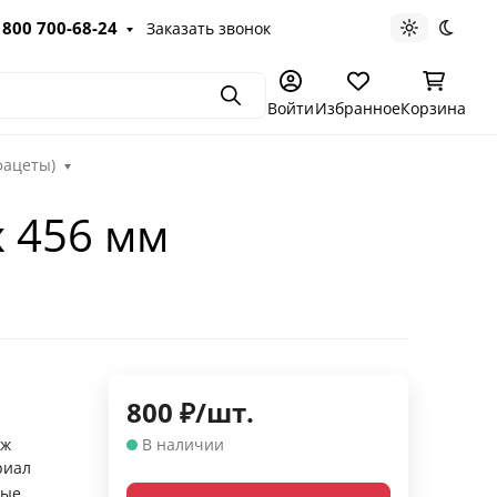
 800 700-68-24
Заказать звонок
Светлая те
Темна
Поиск
Войти
Избранное
Корзина
фацеты)
х 456 мм
800
₽
/
шт.
аж
В наличии
риал
ные