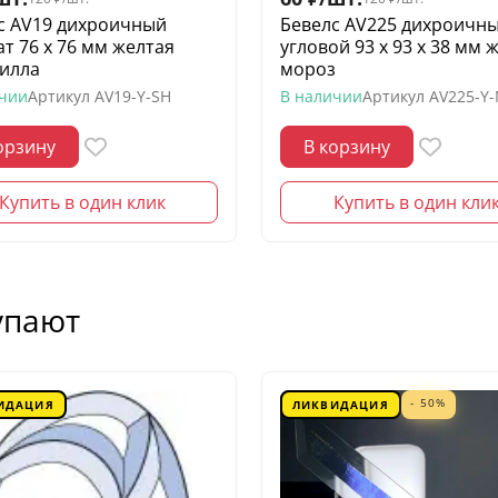
с AV19 дихроичный
Бевелс AV225 дихроичн
ат 76 х 76 мм желтая
угловой 93 х 93 х 38 мм 
илла
мороз
ичии
Артикул
AV19-Y-SH
В наличии
Артикул
AV225-Y
орзину
В корзину
Купить в один клик
Купить в один кли
упают
- 50%
ИДАЦИЯ
ЛИКВИДАЦИЯ