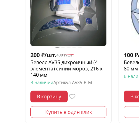
200
₽
/
шт.
100
₽
400
₽
/
шт.
Бевелс AV35 дихроичный (4
Бевелс
элемента) синий мороз, 216 х
80 мм
140 мм
В нал
В наличии
Артикул
AV35-B-M
В корзину
В к
Купить в один клик