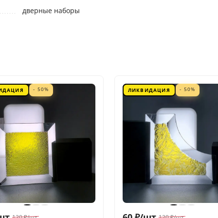
дверные наборы
- 50%
- 50%
ИДАЦИЯ
ЛИКВИДАЦИЯ
шт.
60
₽
/
шт.
120
₽
/
шт.
120
₽
/
шт.