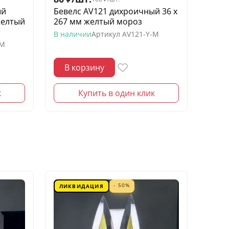
ый
Бевелс AV121 дихроичный 36 х
Беве
желтый
267 мм желтый мороз
квадр
моро
В наличии
Артикул
AV121-Y-M
-M
В нал
В корзину
В 
к
Купить в один клик
- 50%
ЛИКВИДАЦИЯ
ЛИК