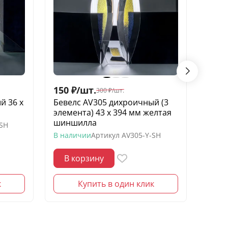
150
₽
/
шт.
200
300
₽
/
шт.
й 36 х
Бевелс AV305 дихроичный (3
Беве
элемента) 43 х 394 мм желтая
элеме
шиншилла
желт
-SH
В наличии
Артикул
AV305-Y-SH
В нал
В корзину
В 
к
Купить в один клик