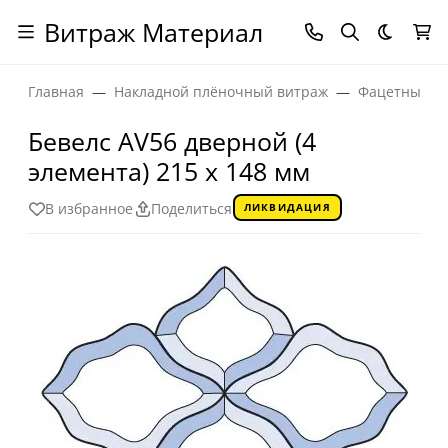
Витраж Материал
Темная
Главная
Накладной плёночный витраж
Фацетные эл
Бевелс AV56 дверной (4
элемента) 215 х 148 мм
В избранное
Поделиться
ЛИКВИДАЦИЯ