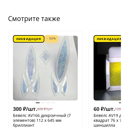
Смотрите также
- 50%
ЛИКВИДАЦИЯ
ЛИКВИДАЦИЯ
300
₽
/
шт.
60
₽
/
шт.
600
₽
/
шт.
120
₽
/
шт
Бевелс AV166 дихроичный (7
Бевелс AV19 дих
элементов) 112 х 645 мм
квадрат 76 х 76 
бриллиант
шиншилла