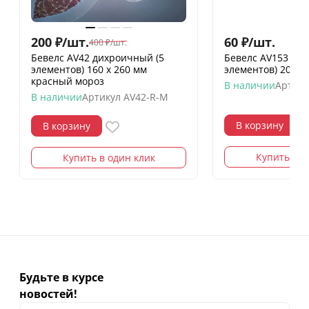
200
₽
/
шт.
60
₽
/
шт.
400
₽
/
шт.
Бевелс AV42 дихроичный (5
Бевелс AV153 фр
элементов) 160 х 260 мм
элементов) 200 х
красный мороз
В наличии
Артику
В наличии
Артикул
AV42-R-M
В корзину
В корзину
Купить в о
Купить в один клик
Будьте в курсе
новостей!