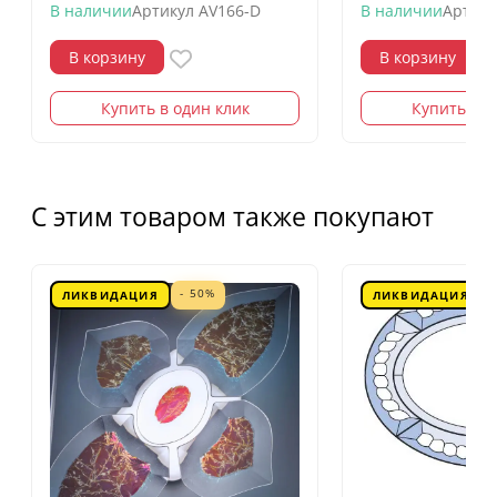
В наличии
Артикул
AV166-D
В наличии
Артику
В корзину
В корзину
Купить в один клик
Купить в о
С этим товаром также покупают
- 50%
ЛИКВИДАЦИЯ
ЛИКВИДАЦИЯ