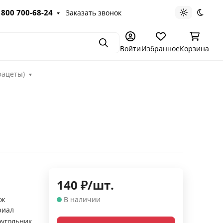
 800 700-68-24
Заказать звонок
Светлая те
Темна
Поиск
Войти
Избранное
Корзина
фацеты)
140
₽
/
шт.
аж
В наличии
риал
угольник