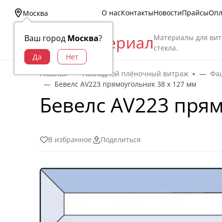
О нас
Контакты
Новости
Прайсы
Опл
Москва
Витраж Материал
Материалы для вит
Ваш город
Москва
?
стекла.
Главная
Накладной плёночный витраж
Фац
Бевелс AV223 прямоугольник 38 х 127 мм
Бевелс AV223 прям
В избранное
Поделиться