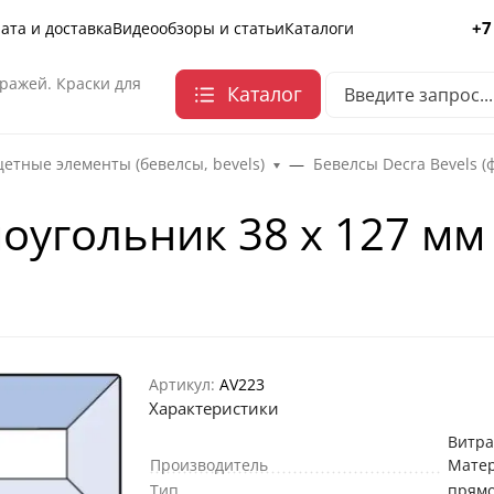
+7
ата и доставка
Видеообзоры и статьи
Каталоги
ражей. Краски для
Каталог
етные элементы (бевелсы, bevels)
Бевелсы Decra Bevels (
оугольник 38 х 127 мм
Артикул:
AV223
Характеристики
Витр
Производитель
Мате
Тип
прямо