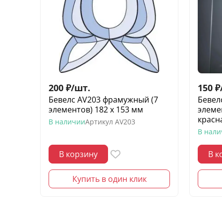
200
₽
/
шт.
150
₽
Бевелс AV203 фрамужный (7
Бевел
элементов) 182 х 153 мм
элемен
красн
В наличии
Артикул
AV203
В нал
В корзину
В к
Купить в один клик