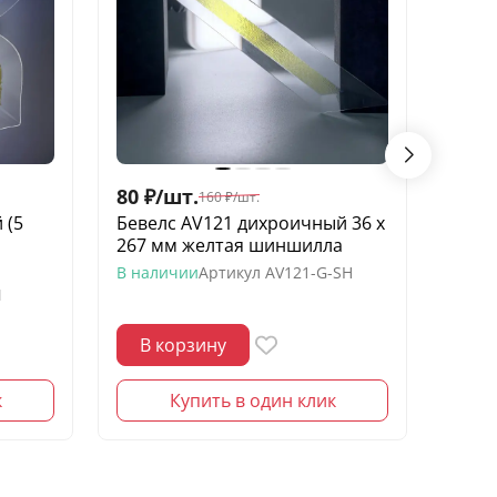
80
₽
/
шт.
1 00
160
₽
/
шт.
 (5
Бевелс AV121 дихроичный 36 х
Бевел
267 мм желтая шиншилла
элеме
В наличии
Артикул
AV121-G-SH
В нал
M
В корзину
В 
к
Купить в один клик