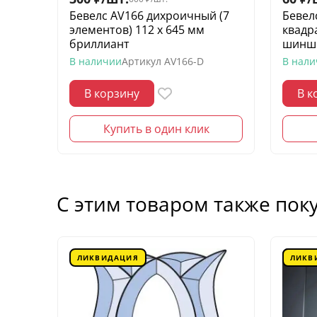
Бевелс AV166 дихроичный (7
Бевел
элементов) 112 х 645 мм
квадр
бриллиант
шинш
В наличии
Артикул
AV166-D
В нал
В корзину
В к
Купить в один клик
С этим товаром также пок
ЛИКВИДАЦИЯ
ЛИКВ