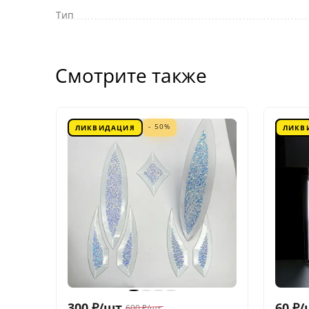
Тип
Смотрите также
- 50%
ЛИКВИДАЦИЯ
ЛИКВ
300
₽
/
шт.
60
₽
/
600
₽
/
шт.