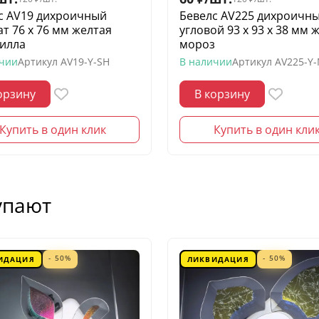
с AV19 дихроичный
Бевелс AV225 дихроичн
ат 76 х 76 мм желтая
угловой 93 х 93 х 38 мм 
илла
мороз
ичии
Артикул
AV19-Y-SH
В наличии
Артикул
AV225-Y
орзину
В корзину
Купить в один клик
Купить в один кли
упают
- 50%
- 50%
ИДАЦИЯ
ЛИКВИДАЦИЯ