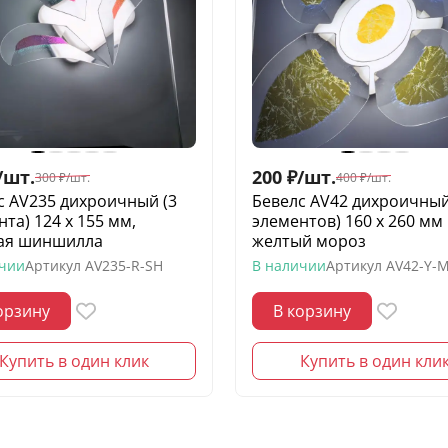
/
шт.
200
₽
/
шт.
300
₽
/
шт.
400
₽
/
шт.
с AV235 дихроичный (3
Бевелс AV42 дихроичный
та) 124 х 155 мм,
элементов) 160 х 260 мм
ая шиншилла
желтый мороз
ичии
Артикул
AV235-R-SH
В наличии
Артикул
AV42-Y-
орзину
В корзину
Купить в один клик
Купить в один кли