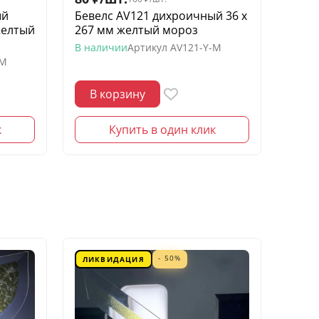
ый
Бевелс AV121 дихроичный 36 х
Беве
желтый
267 мм желтый мороз
квадр
моро
В наличии
Артикул
AV121-Y-M
-M
В нал
В корзину
В 
к
Купить в один клик
- 50%
ЛИКВИДАЦИЯ
ЛИК