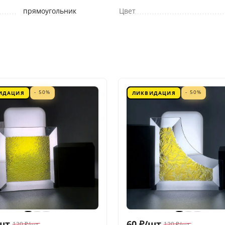
прямоугольник
Цвет
- 50%
- 50%
ИДАЦИЯ
ЛИКВИДАЦИЯ
шт.
60
₽
/
шт.
120
₽
/
шт.
120
₽
/
шт.