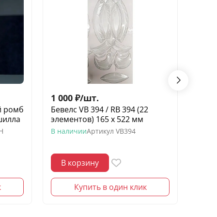
1 000
₽
/
шт.
80
₽
/
й ромб
Бевелс VB 394 / RB 394 (22
Беве
шилла
элементов) 165 х 522 мм
звезд
моро
H
В наличии
Артикул
VB394
В нал
В корзину
В 
к
Купить в один клик