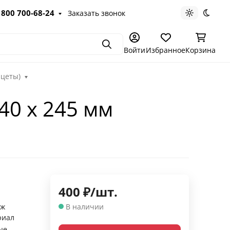
 800 700-68-24
Заказать звонок
Светлая те
Темна
Поиск
Войти
Избранное
Корзина
ацеты)
240 х 245 мм
400
₽
/
шт.
аж
В наличии
риал
ые