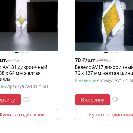
шт.
70
₽
/
шт.
80
₽
/
шт.
140
₽
/
шт.
с AV131 дихроичный
Бевелс AV17 дихроичны
38 х 64 мм желтая
76 х 127 мм желтая шин
илла
В наличии
Артикул
AV17-Y-S
ичии
Артикул
AV131-Y-SH
орзину
В корзину
Купить в один клик
Купить в один кли