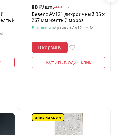
80
₽
/
шт.
60
₽
/
160
₽
/
шт.
ый
Бевелс AV121 дихроичный 36 х
Беве
желтый
267 мм желтый мороз
квадр
моро
В наличии
Артикул
AV121-Y-M
-M
В нал
В корзину
В 
к
Купить в один клик
ЛИКВИДАЦИЯ
ЛИК