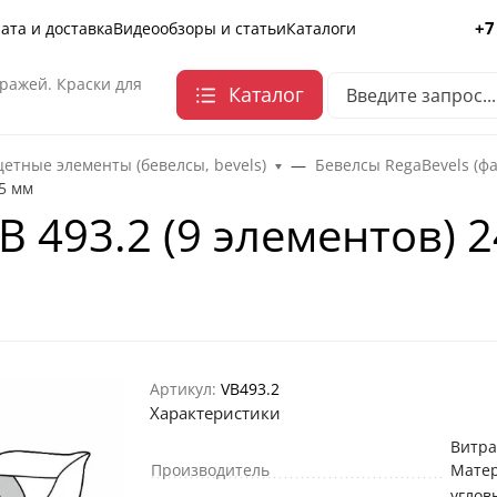
+7
ата и доставка
Видеообзоры и статьи
Каталоги
ражей. Краски для
Каталог
етные элементы (бевелсы, bevels)
Бевелсы RegaBevels (ф
45 мм
RB 493.2 (9 элементов) 
Артикул:
VB493.2
Характеристики
Витр
Производитель
Мате
углов