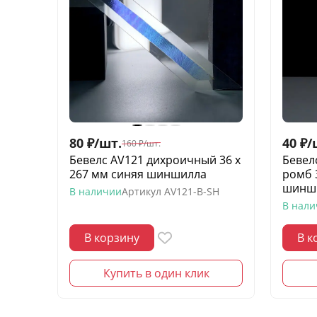
80
₽
/
шт.
40
₽
/
160
₽
/
шт.
Бевелс AV121 дихроичный 36 х
Бевел
267 мм синяя шиншилла
ромб 
шинш
В наличии
Артикул
AV121-B-SH
В нал
В корзину
В к
Купить в один клик