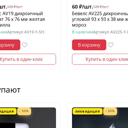
шт.
60
₽
/
шт.
120
₽
/
шт.
120
₽
/
шт.
с AV19 дихроичный
Бевелс AV225 дихроичн
ат 76 х 76 мм желтая
угловой 93 х 93 х 38 мм 
илла
мороз
ичии
Артикул
AV19-Y-SH
В наличии
Артикул
AV225-Y
орзину
В корзину
Купить в один клик
Купить в один кли
упают
- 50%
- 50%
ИДАЦИЯ
ЛИКВИДАЦИЯ