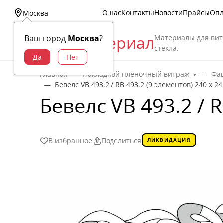
О нас
Контакты
Новости
Прайсы
Опл
Москва
Витраж Материал
Материалы для вит
Ваш город
Москва
?
стекла.
Главная
Накладной плёночный витраж
Фац
Бевелс VB 493.2 / RB 493.2 (9 элементов) 240 х 2
Бевелс VB 493.2 / 
В избранное
Поделиться
ЛИКВИДАЦИЯ