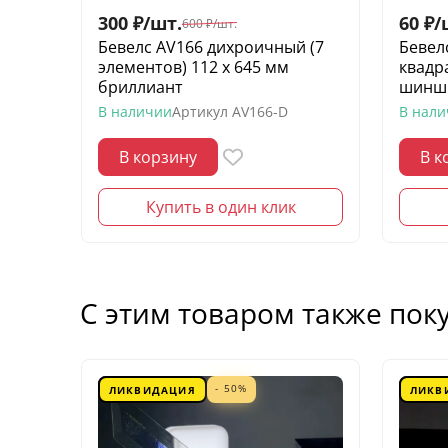
300
₽
/
шт.
60
₽
/
600
₽
/
шт.
Бевелс AV166 дихроичный (7
Бевел
элементов) 112 х 645 мм
квадр
бриллиант
шинш
В наличии
Артикул
AV166-D
В нал
В корзину
В к
Купить в один клик
С этим товаром также пок
- 50%
ЛИКВИДАЦИЯ
ЛИКВ