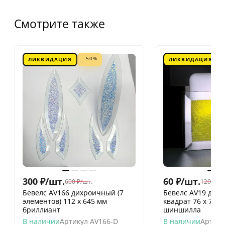
Смотрите также
- 50%
ЛИКВИДАЦИЯ
ЛИКВИДАЦИЯ
300
₽
/
шт.
60
₽
/
шт.
600
₽
/
шт.
120
₽
/
шт
Бевелс AV166 дихроичный (7
Бевелс AV19 дих
элементов) 112 х 645 мм
квадрат 76 х 76 
бриллиант
шиншилла
В наличии
Артикул
AV166-D
В наличии
Артику