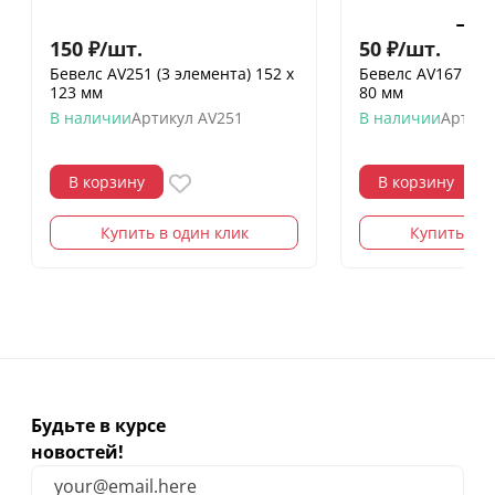
150
₽
/
шт.
50
₽
/
шт.
Бевелс AV251 (3 элемента) 152 х
Бевелс AV167 gold
123 мм
80 мм
В наличии
Артикул
AV251
В наличии
Артику
В корзину
В корзину
Купить в один клик
Купить в о
Будьте в курсе
новостей!