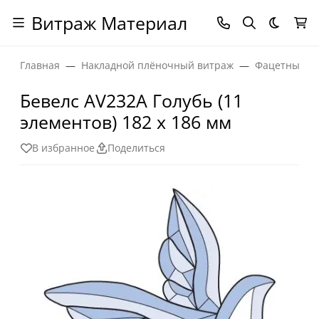
Витраж Материал
Темная
Главная
Накладной плёночный витраж
Фацетные эл
Бевелс AV232A Голубь (11
элементов) 182 х 186 мм
В избранное
Поделиться