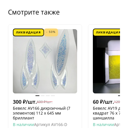
Смотрите также
- 50%
ЛИКВИДАЦИЯ
ЛИКВИДАЦИЯ
300
₽
/
шт.
60
₽
/
шт.
600
₽
/
шт.
120
₽
/
шт
Бевелс AV166 дихроичный (7
Бевелс AV19 дих
элементов) 112 х 645 мм
квадрат 76 х 76 
бриллиант
шиншилла
В наличии
Артикул
AV166-D
В наличии
Артику