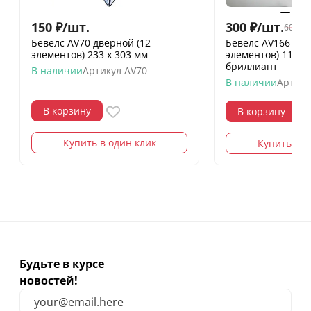
150
₽
/
шт.
300
₽
/
шт.
600
₽
/
Бевелс AV70 дверной (12
Бевелс AV166 ди
элементов) 233 х 303 мм
элементов) 112 х
бриллиант
В наличии
Артикул
AV70
В наличии
Артику
В корзину
В корзину
Купить в один клик
Купить в о
Будьте в курсе
новостей!