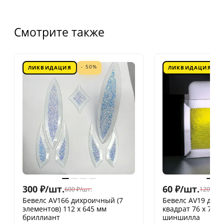
Смотрите также
- 50%
ЛИКВИДАЦИЯ
ЛИКВИДАЦИЯ
300
₽
/
шт.
60
₽
/
шт.
600
₽
/
шт.
120
₽
/
шт
Бевелс AV166 дихроичный (7
Бевелс AV19 дих
элементов) 112 х 645 мм
квадрат 76 х 76 
бриллиант
шиншилла