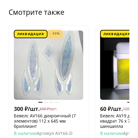
Смотрите также
- 50%
ЛИКВИДАЦИЯ
ЛИКВИДАЦИЯ
300
₽
/
шт.
60
₽
/
шт.
600
₽
/
шт.
120
₽
/
шт
Бевелс AV166 дихроичный (7
Бевелс AV19 дих
элементов) 112 х 645 мм
квадрат 76 х 76 
бриллиант
шиншилла
В наличии
Артикул
AV166-D
В наличии
Артику