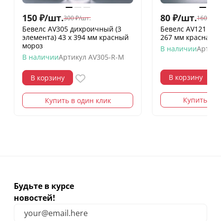
150
₽
/
шт.
80
₽
/
шт.
300
₽
/
шт.
160
₽
/
шт
Бевелс AV305 дихроичный (3
Бевелс AV121 ди
элемента) 43 х 394 мм красный
267 мм красная 
мороз
В наличии
Артику
В наличии
Артикул
AV305-R-M
В корзину
В корзину
Купить в о
Купить в один клик
Будьте в курсе
новостей!