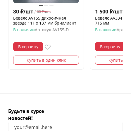
80
₽
/
шт.
1 500
₽
/
шт.
160
₽
/
шт.
Бевелс AV155 дихроичная
Бевелс AV334 (21 
звезда 111 х 137 мм бриллиант
715 мм
В наличии
Артикул
AV155-D
В наличии
Артику
В корзину
В корзину
Купить в один клик
Купить в о
Будьте в курсе
новостей!