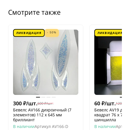
Смотрите также
- 50%
ЛИКВИДАЦИЯ
ЛИКВИДАЦИЯ
300
₽
/
шт.
60
₽
/
шт.
600
₽
/
шт.
120
₽
/
шт
Бевелс AV166 дихроичный (7
Бевелс AV19 дих
элементов) 112 х 645 мм
квадрат 76 х 76 
бриллиант
шиншилла
В наличии
Артикул
AV166-D
В наличии
Артику