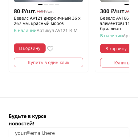
80
₽
/
шт.
300
₽
/
шт.
160
₽
/
шт.
600
₽
/
Бевелс AV121 дихроичный 36 х
Бевелс AV166 ди
267 мм, красный мороз
элементов) 112 х
бриллиант
В наличии
Артикул
AV121-R-M
В наличии
Артику
В корзину
В корзину
Купить в один клик
Купить в о
Будьте в курсе
новостей!