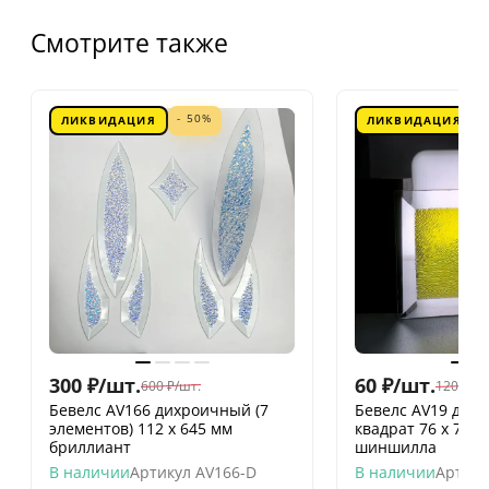
Смотрите также
- 50%
ЛИКВИДАЦИЯ
ЛИКВИДАЦИЯ
300
₽
/
шт.
60
₽
/
шт.
600
₽
/
шт.
120
₽
/
шт
Бевелс AV166 дихроичный (7
Бевелс AV19 дих
элементов) 112 х 645 мм
квадрат 76 х 76 
бриллиант
шиншилла
В наличии
Артикул
AV166-D
В наличии
Артику