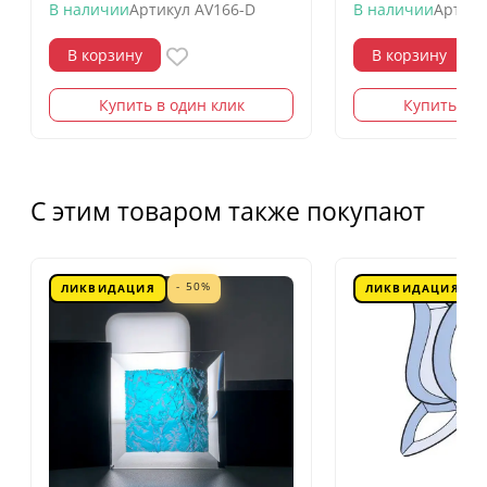
В наличии
Артикул
AV166-D
В наличии
Артику
В корзину
В корзину
Купить в один клик
Купить в о
С этим товаром также покупают
- 50%
ЛИКВИДАЦИЯ
ЛИКВИДАЦИЯ