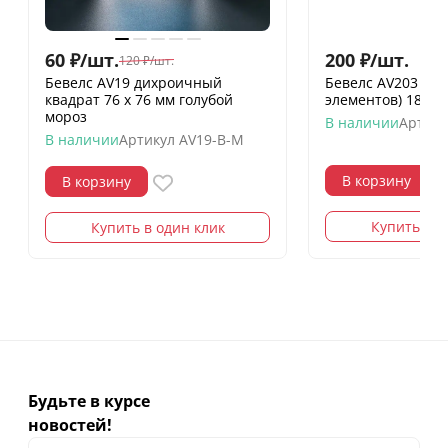
60
₽
/
шт.
200
₽
/
шт.
120
₽
/
шт.
Бевелс AV19 дихроичный
Бевелс AV203 фр
квадрат 76 х 76 мм голубой
элементов) 182 х
мороз
В наличии
Артику
В наличии
Артикул
AV19-B-M
В корзину
В корзину
Купить в о
Купить в один клик
Будьте в курсе
новостей!