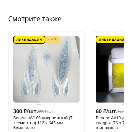
Смотрите также
- 50%
ЛИКВИДАЦИЯ
ЛИКВИДАЦИЯ
300
₽
/
шт.
60
₽
/
шт.
600
₽
/
шт.
120
₽
/
шт
Бевелс AV166 дихроичный (7
Бевелс AV19 дих
элементов) 112 х 645 мм
квадрат 76 х 76 
бриллиант
шиншилла