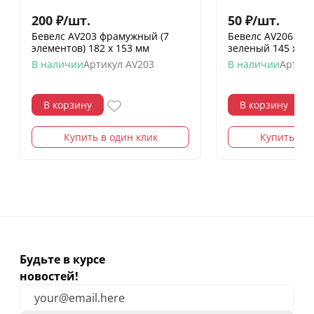
200
₽
/
шт.
50
₽
/
шт.
Бевелс AV203 фрамужный (7
Бевелс AV206 ди
элементов) 182 х 153 мм
зеленый 145 х 75
В наличии
Артикул
AV203
В наличии
Артику
В корзину
В корзину
Купить в один клик
Купить в о
Будьте в курсе
новостей!