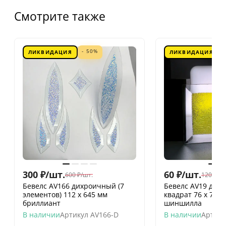
Смотрите также
- 50%
ЛИКВИДАЦИЯ
ЛИКВИДАЦИЯ
300
₽
/
шт.
60
₽
/
шт.
600
₽
/
шт.
120
₽
/
шт
Бевелс AV166 дихроичный (7
Бевелс AV19 дих
элементов) 112 х 645 мм
квадрат 76 х 76 
бриллиант
шиншилла
В наличии
Артикул
AV166-D
В наличии
Артику