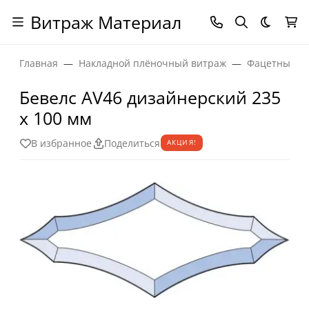
Витраж Материал
Темная
Главная
Накладной плёночный витраж
Фацетные эл
Бевелс AV46 дизайнерский 235
х 100 мм
В избранное
Поделиться
АКЦИЯ!