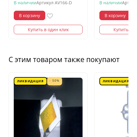
В наличии
Артикул
AV166-D
В наличии
Артику
В корзину
В корзину
Купить в один клик
Купить в о
С этим товаром также покупают
- 50%
ЛИКВИДАЦИЯ
ЛИКВИДАЦИЯ