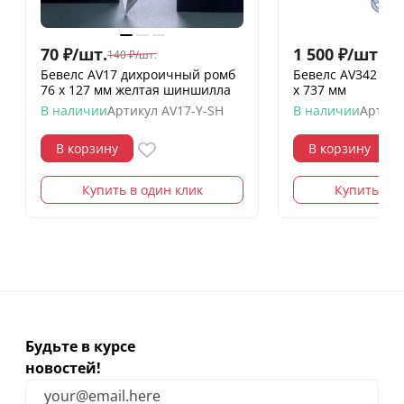
70
₽
/
шт.
1 500
₽
/
шт.
140
₽
/
шт.
Бевелс AV17 дихроичный ромб
Бевелс AV342 (23
76 х 127 мм желтая шиншилла
х 737 мм
В наличии
Артикул
AV17-Y-SH
В наличии
Артику
В корзину
В корзину
Купить в один клик
Купить в о
Будьте в курсе
новостей!