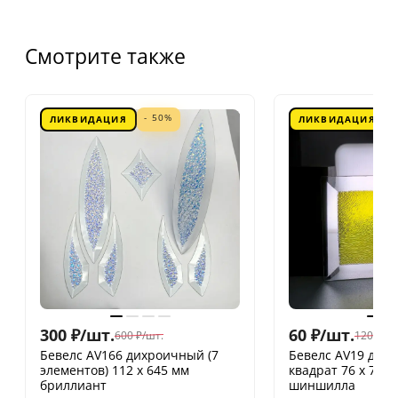
Смотрите также
- 50%
ЛИКВИДАЦИЯ
ЛИКВИДАЦИЯ
300
₽
/
шт.
60
₽
/
шт.
600
₽
/
шт.
120
₽
/
шт
Бевелс AV166 дихроичный (7
Бевелс AV19 дих
элементов) 112 х 645 мм
квадрат 76 х 76 
бриллиант
шиншилла