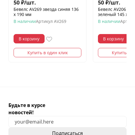
50
₽
/
шт.
50
₽
/
шт.
Бевелс AV269 звезда синяя 136
Бевелс AV206 ди
х 190 мм
зеленый 145 х 75
В наличии
Артикул
AV269
В наличии
Артику
В корзину
В корзину
Купить в один клик
Купить в о
Будьте в курсе
новостей!