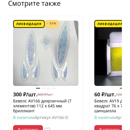
Смотрите также
- 50%
ЛИКВИДАЦИЯ
ЛИКВИДАЦИЯ
300
₽
/
шт.
60
₽
/
шт.
600
₽
/
шт.
120
₽
/
шт
Бевелс AV166 дихроичный (7
Бевелс AV19 дих
элементов) 112 х 645 мм
квадрат 76 х 76 
бриллиант
шиншилла
В наличии
Артикул
AV166-D
В наличии
Артику
В корзину
В корзину